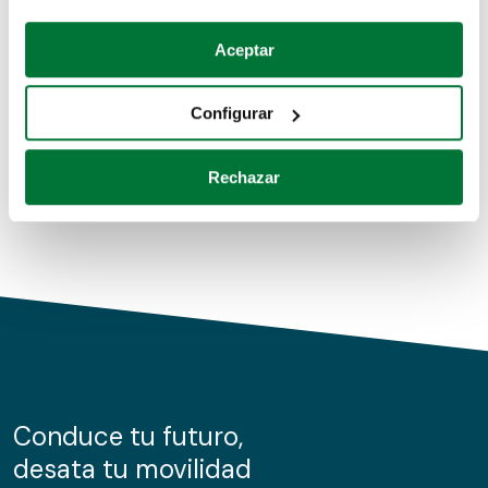
Coches de segunda mano
Si lo permite, también quisiéramos:
Aceptar
Recopilar información sobre su ubicación geográfica
Coches de km0
que puede tener una precisión de varios metros
Configurar
Coches de renting
Identificar su dispositivo analizándolo activamente
para buscar características específicas (huellas
Rechazar
digitales)
Obtenga más información sobre cómo se procesan sus
datos personales y establezca sus preferencias en la
sección de datos
. Puede cambiar o retirar su
consentimiento en cualquier momento en la Declaración
de cookies.
Las cookies de este sitio web se usan para personalizar
el contenido y los anuncios, ofrecer funciones de redes
sociales y analizar el tráfico. Además, compartimos
Conduce tu futuro,
información sobre el uso que haga del sitio web con
desata tu movilidad
nuestros partners de redes sociales, publicidad y análisis