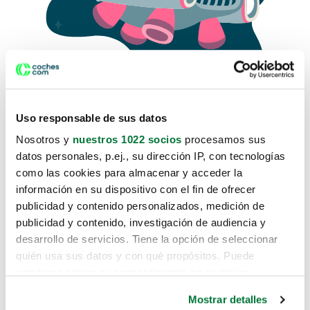
Uso responsable de sus datos
Nosotros y
nuestros 1022 socios
procesamos sus
datos personales, p.ej., su dirección IP, con tecnologías
como las cookies para almacenar y acceder la
Lo sentimos, no sabemos como
información en su dispositivo con el fin de ofrecer
te hemos traido hasta aquí.
publicidad y contenido personalizados, medición de
publicidad y contenido, investigación de audiencia y
desarrollo de servicios. Tiene la opción de seleccionar
Pero puedes encontrar el coche que estás
quién usa sus datos y con qué propósitos. Puede
buscando en alguno de estos enlaces:
cambiar o retirar su consentimiento en cualquier
momento desde la Declaración de cookies o clicando en
Coches nuevos
Mostrar detalles
el Menú de consentimiento.