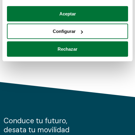
Coches de segunda mano
Si lo permite, también quisiéramos:
Aceptar
Recopilar información sobre su ubicación geográfica
Coches de km0
que puede tener una precisión de varios metros
Configurar
Coches de renting
Identificar su dispositivo analizándolo activamente
para buscar características específicas (huellas
Rechazar
digitales)
Obtenga más información sobre cómo se procesan sus
datos personales y establezca sus preferencias en la
sección de datos
. Puede cambiar o retirar su
consentimiento en cualquier momento en la Declaración
de cookies.
Las cookies de este sitio web se usan para personalizar
el contenido y los anuncios, ofrecer funciones de redes
sociales y analizar el tráfico. Además, compartimos
Conduce tu futuro,
información sobre el uso que haga del sitio web con
desata tu movilidad
nuestros partners de redes sociales, publicidad y análisis