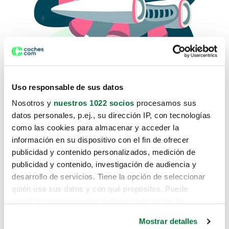
Uso responsable de sus datos
Nosotros y
nuestros 1022 socios
procesamos sus
datos personales, p.ej., su dirección IP, con tecnologías
como las cookies para almacenar y acceder la
Lo sentimos, no sabemos como
información en su dispositivo con el fin de ofrecer
te hemos traido hasta aquí.
publicidad y contenido personalizados, medición de
publicidad y contenido, investigación de audiencia y
desarrollo de servicios. Tiene la opción de seleccionar
Pero puedes encontrar el coche que estás
quién usa sus datos y con qué propósitos. Puede
buscando en alguno de estos enlaces:
cambiar o retirar su consentimiento en cualquier
momento desde la Declaración de cookies o clicando en
Coches nuevos
Mostrar detalles
el Menú de consentimiento.