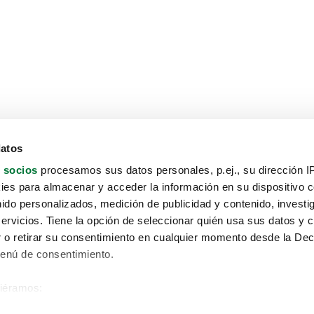
datos
 socios
procesamos sus datos personales, p.ej., su dirección I
es para almacenar y acceder la información en su dispositivo co
nido personalizados, medición de publicidad y contenido, investi
servicios. Tiene la opción de seleccionar quién usa sus datos y 
 o retirar su consentimiento en cualquier momento desde la Dec
Menú de consentimiento.
siéramos:
Aviso protección de datos
 sobre su ubicación geográfica que puede tener una precisión de