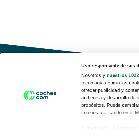
Uso responsable de sus 
Nosotros y
nuestros 1022
tecnologías como las cooki
Conduce tu futuro,
ofrecer publicidad y conte
desata tu movilidad
audiencia y desarrollo de 
propósitos. Puede cambiar
cookies o clicando en el 
Si lo permite, también qui
Acerca de nosotros
Aviso legal
Recopilar información