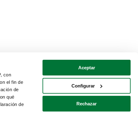
Aceptar
P, con
n el fin de
Configurar
gación de
con qué
Rechazar
laración de
Política de cookies
Contacto
 varios metros