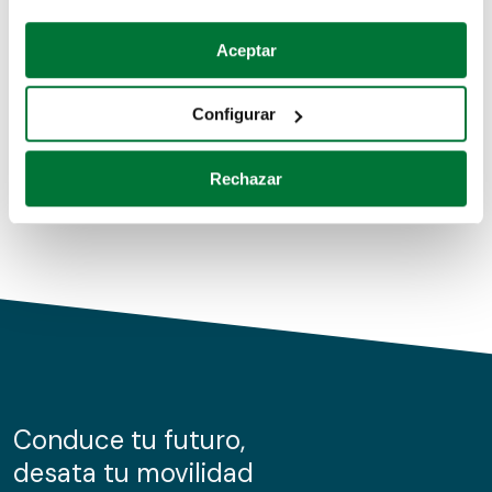
Coches de segunda mano
Si lo permite, también quisiéramos:
Aceptar
Recopilar información sobre su ubicación geográfica
Coches de km0
que puede tener una precisión de varios metros
Configurar
Coches de renting
Identificar su dispositivo analizándolo activamente
para buscar características específicas (huellas
Rechazar
digitales)
Obtenga más información sobre cómo se procesan sus
datos personales y establezca sus preferencias en la
sección de datos
. Puede cambiar o retirar su
consentimiento en cualquier momento en la Declaración
de cookies.
Las cookies de este sitio web se usan para personalizar
el contenido y los anuncios, ofrecer funciones de redes
sociales y analizar el tráfico. Además, compartimos
Conduce tu futuro,
información sobre el uso que haga del sitio web con
desata tu movilidad
nuestros partners de redes sociales, publicidad y análisis