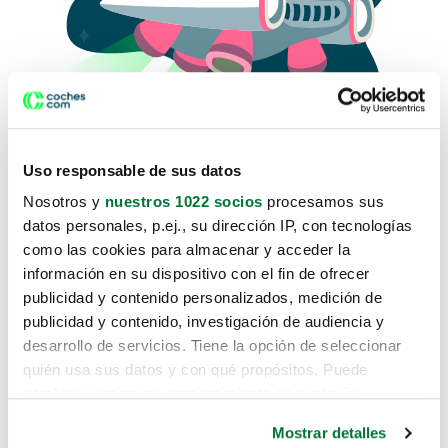
Uso responsable de sus datos
Nosotros y
nuestros 1022 socios
procesamos sus
datos personales, p.ej., su dirección IP, con tecnologías
como las cookies para almacenar y acceder la
Lo sentimos, no sabemos como
información en su dispositivo con el fin de ofrecer
te hemos traido hasta aquí.
publicidad y contenido personalizados, medición de
publicidad y contenido, investigación de audiencia y
desarrollo de servicios. Tiene la opción de seleccionar
Pero puedes encontrar el coche que estás
quién usa sus datos y con qué propósitos. Puede
buscando en alguno de estos enlaces:
cambiar o retirar su consentimiento en cualquier
momento desde la Declaración de cookies o clicando en
Coches nuevos
Mostrar detalles
el Menú de consentimiento.