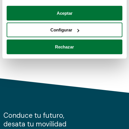
Coches de segunda mano
Si lo permite, también quisiéramos:
Aceptar
Recopilar información sobre su ubicación geográfica
Coches de km0
que puede tener una precisión de varios metros
Configurar
Coches de renting
Identificar su dispositivo analizándolo activamente
para buscar características específicas (huellas
Rechazar
digitales)
Obtenga más información sobre cómo se procesan sus
datos personales y establezca sus preferencias en la
sección de datos
. Puede cambiar o retirar su
consentimiento en cualquier momento en la Declaración
de cookies.
Las cookies de este sitio web se usan para personalizar
el contenido y los anuncios, ofrecer funciones de redes
sociales y analizar el tráfico. Además, compartimos
Conduce tu futuro,
información sobre el uso que haga del sitio web con
desata tu movilidad
nuestros partners de redes sociales, publicidad y análisis