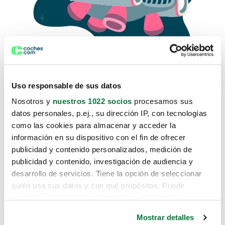
Uso responsable de sus datos
Nosotros y
nuestros 1022 socios
procesamos sus
datos personales, p.ej., su dirección IP, con tecnologías
como las cookies para almacenar y acceder la
Lo sentimos, no sabemos como
información en su dispositivo con el fin de ofrecer
te hemos traido hasta aquí.
publicidad y contenido personalizados, medición de
publicidad y contenido, investigación de audiencia y
desarrollo de servicios. Tiene la opción de seleccionar
Pero puedes encontrar el coche que estás
quién usa sus datos y con qué propósitos. Puede
buscando en alguno de estos enlaces:
cambiar o retirar su consentimiento en cualquier
momento desde la Declaración de cookies o clicando en
Coches nuevos
Mostrar detalles
el Menú de consentimiento.