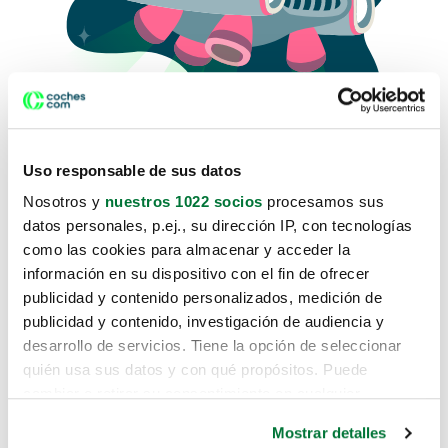
Uso responsable de sus datos
Nosotros y
nuestros 1022 socios
procesamos sus
datos personales, p.ej., su dirección IP, con tecnologías
como las cookies para almacenar y acceder la
Lo sentimos, no sabemos como
información en su dispositivo con el fin de ofrecer
te hemos traido hasta aquí.
publicidad y contenido personalizados, medición de
publicidad y contenido, investigación de audiencia y
desarrollo de servicios. Tiene la opción de seleccionar
Pero puedes encontrar el coche que estás
quién usa sus datos y con qué propósitos. Puede
buscando en alguno de estos enlaces:
cambiar o retirar su consentimiento en cualquier
momento desde la Declaración de cookies o clicando en
Coches nuevos
Mostrar detalles
el Menú de consentimiento.