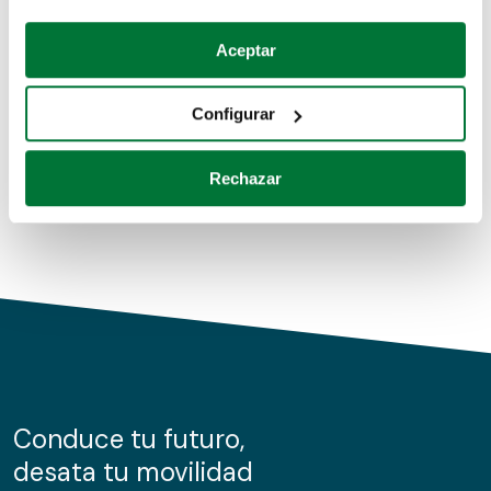
Coches de segunda mano
Si lo permite, también quisiéramos:
Aceptar
Recopilar información sobre su ubicación geográfica
Coches de km0
que puede tener una precisión de varios metros
Configurar
Coches de renting
Identificar su dispositivo analizándolo activamente
para buscar características específicas (huellas
Rechazar
digitales)
Obtenga más información sobre cómo se procesan sus
datos personales y establezca sus preferencias en la
sección de datos
. Puede cambiar o retirar su
consentimiento en cualquier momento en la Declaración
de cookies.
Las cookies de este sitio web se usan para personalizar
el contenido y los anuncios, ofrecer funciones de redes
sociales y analizar el tráfico. Además, compartimos
Conduce tu futuro,
información sobre el uso que haga del sitio web con
desata tu movilidad
nuestros partners de redes sociales, publicidad y análisis