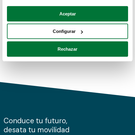
Coches de segunda mano
Si lo permite, también quisiéramos:
Aceptar
Recopilar información sobre su ubicación geográfica
Coches de km0
que puede tener una precisión de varios metros
Configurar
Coches de renting
Identificar su dispositivo analizándolo activamente
para buscar características específicas (huellas
Rechazar
digitales)
Obtenga más información sobre cómo se procesan sus
datos personales y establezca sus preferencias en la
sección de datos
. Puede cambiar o retirar su
consentimiento en cualquier momento en la Declaración
de cookies.
Las cookies de este sitio web se usan para personalizar
el contenido y los anuncios, ofrecer funciones de redes
sociales y analizar el tráfico. Además, compartimos
Conduce tu futuro,
información sobre el uso que haga del sitio web con
desata tu movilidad
nuestros partners de redes sociales, publicidad y análisis