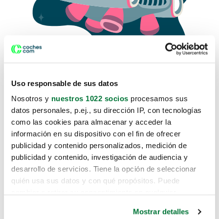
Uso responsable de sus datos
Nosotros y
nuestros 1022 socios
procesamos sus
datos personales, p.ej., su dirección IP, con tecnologías
como las cookies para almacenar y acceder la
Lo sentimos, no sabemos como
información en su dispositivo con el fin de ofrecer
te hemos traido hasta aquí.
publicidad y contenido personalizados, medición de
publicidad y contenido, investigación de audiencia y
desarrollo de servicios. Tiene la opción de seleccionar
Pero puedes encontrar el coche que estás
quién usa sus datos y con qué propósitos. Puede
buscando en alguno de estos enlaces:
cambiar o retirar su consentimiento en cualquier
momento desde la Declaración de cookies o clicando en
Coches nuevos
Mostrar detalles
el Menú de consentimiento.