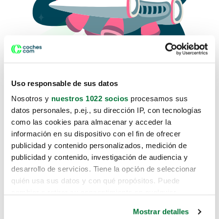
Uso responsable de sus datos
Nosotros y
nuestros 1022 socios
procesamos sus
datos personales, p.ej., su dirección IP, con tecnologías
como las cookies para almacenar y acceder la
Lo sentimos, no sabemos como
información en su dispositivo con el fin de ofrecer
te hemos traido hasta aquí.
publicidad y contenido personalizados, medición de
publicidad y contenido, investigación de audiencia y
desarrollo de servicios. Tiene la opción de seleccionar
Pero puedes encontrar el coche que estás
quién usa sus datos y con qué propósitos. Puede
buscando en alguno de estos enlaces:
cambiar o retirar su consentimiento en cualquier
momento desde la Declaración de cookies o clicando en
Coches nuevos
Mostrar detalles
el Menú de consentimiento.