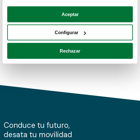
Coches de segunda mano
Si lo permite, también quisiéramos:
Aceptar
Recopilar información sobre su ubicación geográfica
Coches de km0
que puede tener una precisión de varios metros
Configurar
Coches de renting
Identificar su dispositivo analizándolo activamente
para buscar características específicas (huellas
Rechazar
digitales)
Obtenga más información sobre cómo se procesan sus
datos personales y establezca sus preferencias en la
sección de datos
. Puede cambiar o retirar su
consentimiento en cualquier momento en la Declaración
de cookies.
Las cookies de este sitio web se usan para personalizar
el contenido y los anuncios, ofrecer funciones de redes
sociales y analizar el tráfico. Además, compartimos
Conduce tu futuro,
información sobre el uso que haga del sitio web con
desata tu movilidad
nuestros partners de redes sociales, publicidad y análisis