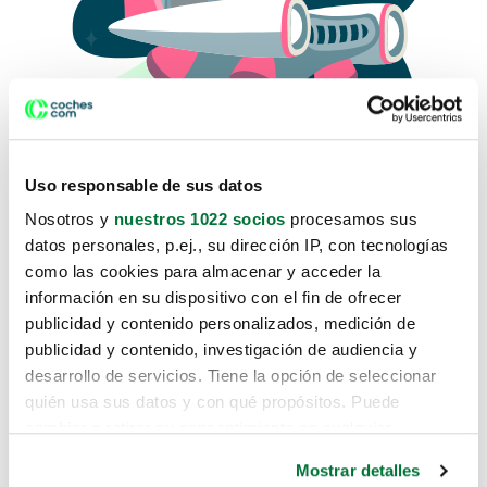
Uso responsable de sus datos
Nosotros y
nuestros 1022 socios
procesamos sus
datos personales, p.ej., su dirección IP, con tecnologías
como las cookies para almacenar y acceder la
Lo sentimos, no sabemos como
información en su dispositivo con el fin de ofrecer
te hemos traido hasta aquí.
publicidad y contenido personalizados, medición de
publicidad y contenido, investigación de audiencia y
desarrollo de servicios. Tiene la opción de seleccionar
Pero puedes encontrar el coche que estás
quién usa sus datos y con qué propósitos. Puede
buscando en alguno de estos enlaces:
cambiar o retirar su consentimiento en cualquier
momento desde la Declaración de cookies o clicando en
Coches nuevos
Mostrar detalles
el Menú de consentimiento.