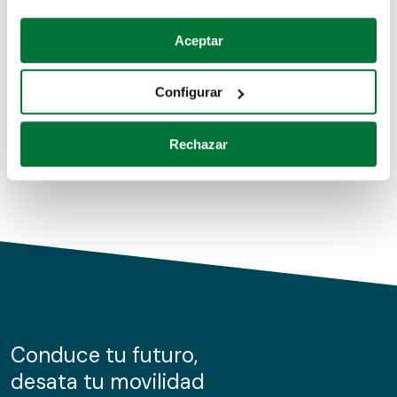
Coches de segunda mano
Si lo permite, también quisiéramos:
Aceptar
Recopilar información sobre su ubicación geográfica
Coches de km0
que puede tener una precisión de varios metros
Configurar
Coches de renting
Identificar su dispositivo analizándolo activamente
para buscar características específicas (huellas
Rechazar
digitales)
Obtenga más información sobre cómo se procesan sus
datos personales y establezca sus preferencias en la
sección de datos
. Puede cambiar o retirar su
consentimiento en cualquier momento en la Declaración
de cookies.
Las cookies de este sitio web se usan para personalizar
el contenido y los anuncios, ofrecer funciones de redes
sociales y analizar el tráfico. Además, compartimos
Conduce tu futuro,
información sobre el uso que haga del sitio web con
desata tu movilidad
nuestros partners de redes sociales, publicidad y análisis