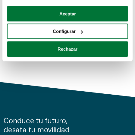
Coches de segunda mano
Si lo permite, también quisiéramos:
Aceptar
Recopilar información sobre su ubicación geográfica
Coches de km0
que puede tener una precisión de varios metros
Configurar
Coches de renting
Identificar su dispositivo analizándolo activamente
para buscar características específicas (huellas
Rechazar
digitales)
Obtenga más información sobre cómo se procesan sus
datos personales y establezca sus preferencias en la
sección de datos
. Puede cambiar o retirar su
consentimiento en cualquier momento en la Declaración
de cookies.
Las cookies de este sitio web se usan para personalizar
el contenido y los anuncios, ofrecer funciones de redes
sociales y analizar el tráfico. Además, compartimos
Conduce tu futuro,
información sobre el uso que haga del sitio web con
desata tu movilidad
nuestros partners de redes sociales, publicidad y análisis