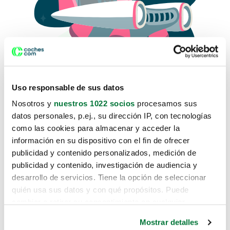
Uso responsable de sus datos
Nosotros y
nuestros 1022 socios
procesamos sus
datos personales, p.ej., su dirección IP, con tecnologías
como las cookies para almacenar y acceder la
Lo sentimos, no sabemos como
información en su dispositivo con el fin de ofrecer
te hemos traido hasta aquí.
publicidad y contenido personalizados, medición de
publicidad y contenido, investigación de audiencia y
desarrollo de servicios. Tiene la opción de seleccionar
Pero puedes encontrar el coche que estás
quién usa sus datos y con qué propósitos. Puede
buscando en alguno de estos enlaces:
cambiar o retirar su consentimiento en cualquier
momento desde la Declaración de cookies o clicando en
Coches nuevos
Mostrar detalles
el Menú de consentimiento.