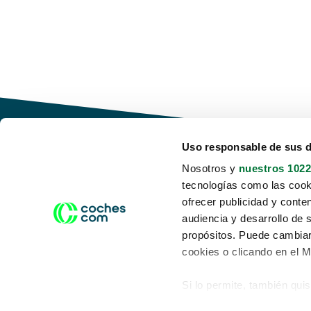
Uso responsable de sus 
Nosotros y
nuestros 1022
tecnologías como las cooki
Conduce tu futuro,
ofrecer publicidad y conte
desata tu movilidad
audiencia y desarrollo de 
propósitos. Puede cambiar
cookies o clicando en el 
Si lo permite, también qui
Acerca de nosotros
Aviso legal
Recopilar información