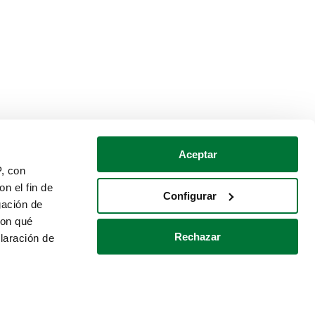
Aceptar
P, con
n el fin de
Configurar
gación de
con qué
Rechazar
laración de
Política de cookies
Contacto
 varios metros