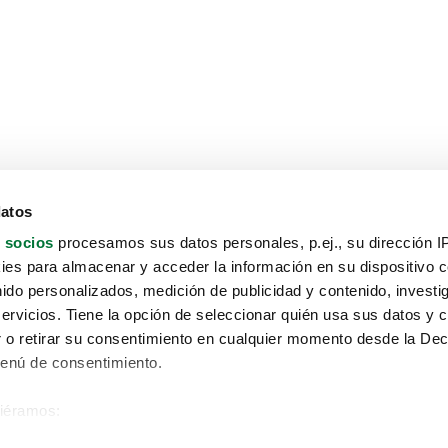
datos
 socios
procesamos sus datos personales, p.ej., su dirección I
es para almacenar y acceder la información en su dispositivo co
nido personalizados, medición de publicidad y contenido, investi
servicios. Tiene la opción de seleccionar quién usa sus datos y 
 o retirar su consentimiento en cualquier momento desde la Dec
Menú de consentimiento.
siéramos:
Aviso protección de datos
 sobre su ubicación geográfica que puede tener una precisión de