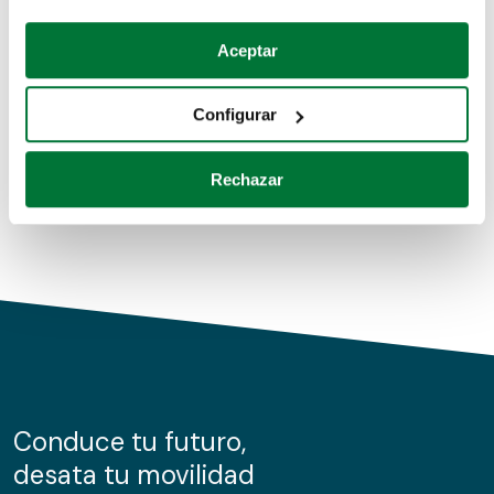
Coches de segunda mano
Si lo permite, también quisiéramos:
Aceptar
Recopilar información sobre su ubicación geográfica
Coches de km0
que puede tener una precisión de varios metros
Configurar
Coches de renting
Identificar su dispositivo analizándolo activamente
para buscar características específicas (huellas
Rechazar
digitales)
Obtenga más información sobre cómo se procesan sus
datos personales y establezca sus preferencias en la
sección de datos
. Puede cambiar o retirar su
consentimiento en cualquier momento en la Declaración
de cookies.
Las cookies de este sitio web se usan para personalizar
el contenido y los anuncios, ofrecer funciones de redes
sociales y analizar el tráfico. Además, compartimos
Conduce tu futuro,
información sobre el uso que haga del sitio web con
desata tu movilidad
nuestros partners de redes sociales, publicidad y análisis