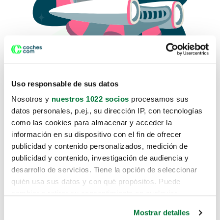
Uso responsable de sus datos
Nosotros y
nuestros 1022 socios
procesamos sus
datos personales, p.ej., su dirección IP, con tecnologías
como las cookies para almacenar y acceder la
Lo sentimos, no sabemos como
información en su dispositivo con el fin de ofrecer
te hemos traido hasta aquí.
publicidad y contenido personalizados, medición de
publicidad y contenido, investigación de audiencia y
desarrollo de servicios. Tiene la opción de seleccionar
Pero puedes encontrar el coche que estás
quién usa sus datos y con qué propósitos. Puede
buscando en alguno de estos enlaces:
cambiar o retirar su consentimiento en cualquier
momento desde la Declaración de cookies o clicando en
Coches nuevos
Mostrar detalles
el Menú de consentimiento.