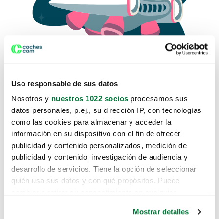
Uso responsable de sus datos
Nosotros y
nuestros 1022 socios
procesamos sus
datos personales, p.ej., su dirección IP, con tecnologías
como las cookies para almacenar y acceder la
Lo sentimos, no sabemos como
información en su dispositivo con el fin de ofrecer
te hemos traido hasta aquí.
publicidad y contenido personalizados, medición de
publicidad y contenido, investigación de audiencia y
desarrollo de servicios. Tiene la opción de seleccionar
Pero puedes encontrar el coche que estás
quién usa sus datos y con qué propósitos. Puede
buscando en alguno de estos enlaces:
cambiar o retirar su consentimiento en cualquier
momento desde la Declaración de cookies o clicando en
Coches nuevos
Mostrar detalles
el Menú de consentimiento.