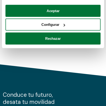
Coches de segunda mano
Si lo permite, también quisiéramos:
Aceptar
Recopilar información sobre su ubicación geográfica
Coches de km0
que puede tener una precisión de varios metros
Configurar
Coches de renting
Identificar su dispositivo analizándolo activamente
para buscar características específicas (huellas
Rechazar
digitales)
Obtenga más información sobre cómo se procesan sus
datos personales y establezca sus preferencias en la
sección de datos
. Puede cambiar o retirar su
consentimiento en cualquier momento en la Declaración
de cookies.
Las cookies de este sitio web se usan para personalizar
el contenido y los anuncios, ofrecer funciones de redes
sociales y analizar el tráfico. Además, compartimos
Conduce tu futuro,
información sobre el uso que haga del sitio web con
desata tu movilidad
nuestros partners de redes sociales, publicidad y análisis