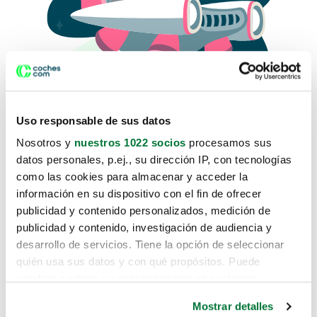
Uso responsable de sus datos
Nosotros y
nuestros 1022 socios
procesamos sus
datos personales, p.ej., su dirección IP, con tecnologías
como las cookies para almacenar y acceder la
Lo sentimos, no sabemos como
información en su dispositivo con el fin de ofrecer
te hemos traido hasta aquí.
publicidad y contenido personalizados, medición de
publicidad y contenido, investigación de audiencia y
desarrollo de servicios. Tiene la opción de seleccionar
Pero puedes encontrar el coche que estás
quién usa sus datos y con qué propósitos. Puede
buscando en alguno de estos enlaces:
cambiar o retirar su consentimiento en cualquier
momento desde la Declaración de cookies o clicando en
Coches nuevos
Mostrar detalles
el Menú de consentimiento.