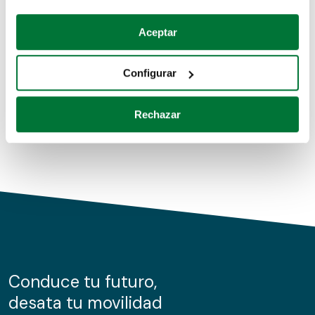
Coches de segunda mano
Si lo permite, también quisiéramos:
Aceptar
Recopilar información sobre su ubicación geográfica
Coches de km0
que puede tener una precisión de varios metros
Configurar
Coches de renting
Identificar su dispositivo analizándolo activamente
para buscar características específicas (huellas
Rechazar
digitales)
Obtenga más información sobre cómo se procesan sus
datos personales y establezca sus preferencias en la
sección de datos
. Puede cambiar o retirar su
consentimiento en cualquier momento en la Declaración
de cookies.
Las cookies de este sitio web se usan para personalizar
el contenido y los anuncios, ofrecer funciones de redes
sociales y analizar el tráfico. Además, compartimos
Conduce tu futuro,
información sobre el uso que haga del sitio web con
desata tu movilidad
nuestros partners de redes sociales, publicidad y análisis