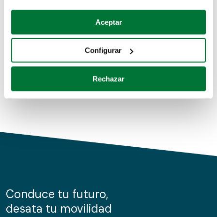
Coches de segunda mano
Si lo permite, también quisiéramos:
Aceptar
Recopilar información sobre su ubicación geográfica
Coches de km0
que puede tener una precisión de varios metros
Configurar
Coches de renting
Identificar su dispositivo analizándolo activamente
para buscar características específicas (huellas
Rechazar
digitales)
Obtenga más información sobre cómo se procesan sus
datos personales y establezca sus preferencias en la
sección de datos
. Puede cambiar o retirar su
consentimiento en cualquier momento en la Declaración
de cookies.
Las cookies de este sitio web se usan para personalizar
el contenido y los anuncios, ofrecer funciones de redes
sociales y analizar el tráfico. Además, compartimos
Conduce tu futuro,
información sobre el uso que haga del sitio web con
desata tu movilidad
nuestros partners de redes sociales, publicidad y análisis