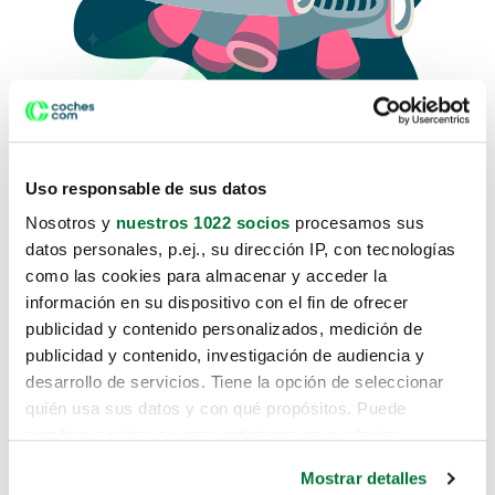
Uso responsable de sus datos
Nosotros y
nuestros 1022 socios
procesamos sus
datos personales, p.ej., su dirección IP, con tecnologías
como las cookies para almacenar y acceder la
Lo sentimos, no sabemos como
información en su dispositivo con el fin de ofrecer
te hemos traido hasta aquí.
publicidad y contenido personalizados, medición de
publicidad y contenido, investigación de audiencia y
desarrollo de servicios. Tiene la opción de seleccionar
Pero puedes encontrar el coche que estás
quién usa sus datos y con qué propósitos. Puede
buscando en alguno de estos enlaces:
cambiar o retirar su consentimiento en cualquier
momento desde la Declaración de cookies o clicando en
Coches nuevos
Mostrar detalles
el Menú de consentimiento.