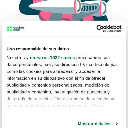
Uso responsable de sus datos
Nosotros y
nuestros 1022 socios
procesamos sus
datos personales, p.ej., su dirección IP, con tecnologías
como las cookies para almacenar y acceder la
Lo sentimos, no sabemos como
información en su dispositivo con el fin de ofrecer
te hemos traido hasta aquí.
publicidad y contenido personalizados, medición de
publicidad y contenido, investigación de audiencia y
desarrollo de servicios. Tiene la opción de seleccionar
Pero puedes encontrar el coche que estás
quién usa sus datos y con qué propósitos. Puede
buscando en alguno de estos enlaces:
cambiar o retirar su consentimiento en cualquier
momento desde la Declaración de cookies o clicando en
Coches nuevos
Mostrar detalles
el Menú de consentimiento.