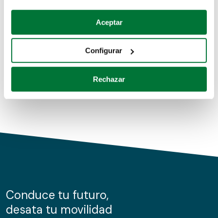
Coches de segunda mano
Si lo permite, también quisiéramos:
Aceptar
Recopilar información sobre su ubicación geográfica
Coches de km0
que puede tener una precisión de varios metros
Configurar
Coches de renting
Identificar su dispositivo analizándolo activamente
para buscar características específicas (huellas
Rechazar
digitales)
Obtenga más información sobre cómo se procesan sus
datos personales y establezca sus preferencias en la
sección de datos
. Puede cambiar o retirar su
consentimiento en cualquier momento en la Declaración
de cookies.
Las cookies de este sitio web se usan para personalizar
el contenido y los anuncios, ofrecer funciones de redes
sociales y analizar el tráfico. Además, compartimos
Conduce tu futuro,
información sobre el uso que haga del sitio web con
desata tu movilidad
nuestros partners de redes sociales, publicidad y análisis