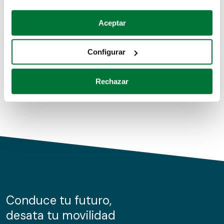
Coches de segunda mano
Si lo permite, también quisiéramos:
Aceptar
Recopilar información sobre su ubicación geográfica
Coches de km0
que puede tener una precisión de varios metros
Configurar
Coches de renting
Identificar su dispositivo analizándolo activamente
para buscar características específicas (huellas
Rechazar
digitales)
Obtenga más información sobre cómo se procesan sus
datos personales y establezca sus preferencias en la
sección de datos
. Puede cambiar o retirar su
consentimiento en cualquier momento en la Declaración
de cookies.
Las cookies de este sitio web se usan para personalizar
el contenido y los anuncios, ofrecer funciones de redes
sociales y analizar el tráfico. Además, compartimos
Conduce tu futuro,
información sobre el uso que haga del sitio web con
desata tu movilidad
nuestros partners de redes sociales, publicidad y análisis