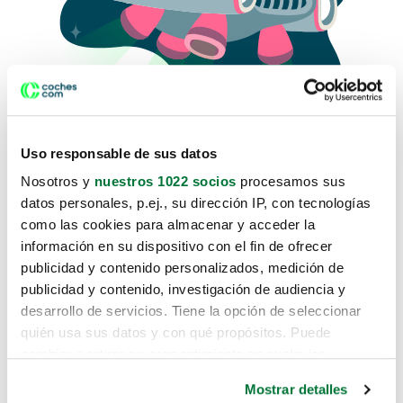
Uso responsable de sus datos
Nosotros y
nuestros 1022 socios
procesamos sus
datos personales, p.ej., su dirección IP, con tecnologías
como las cookies para almacenar y acceder la
Lo sentimos, no sabemos como
información en su dispositivo con el fin de ofrecer
te hemos traido hasta aquí.
publicidad y contenido personalizados, medición de
publicidad y contenido, investigación de audiencia y
desarrollo de servicios. Tiene la opción de seleccionar
Pero puedes encontrar el coche que estás
quién usa sus datos y con qué propósitos. Puede
buscando en alguno de estos enlaces:
cambiar o retirar su consentimiento en cualquier
momento desde la Declaración de cookies o clicando en
Coches nuevos
Mostrar detalles
el Menú de consentimiento.