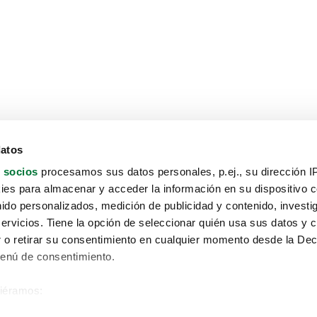
datos
 socios
procesamos sus datos personales, p.ej., su dirección I
es para almacenar y acceder la información en su dispositivo co
nido personalizados, medición de publicidad y contenido, investi
servicios. Tiene la opción de seleccionar quién usa sus datos y 
 o retirar su consentimiento en cualquier momento desde la Dec
Menú de consentimiento.
siéramos:
Aviso protección de datos
 sobre su ubicación geográfica que puede tener una precisión de