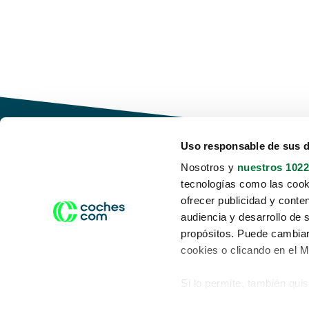
Uso responsable de sus 
Nosotros y
nuestros 1022
tecnologías como las cooki
Conduce tu futuro,
ofrecer publicidad y conte
desata tu movilidad
audiencia y desarrollo de 
propósitos. Puede cambiar
cookies o clicando en el 
Si lo permite, también qui
Acerca de nosotros
Aviso legal
Recopilar información