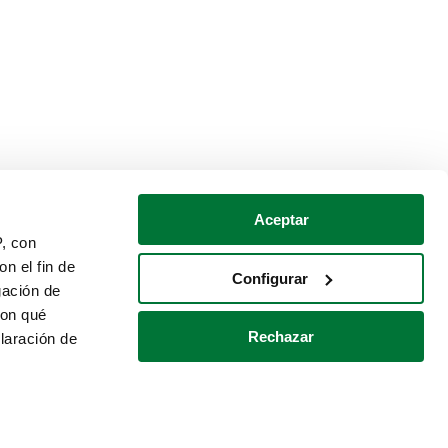
Aceptar
P, con
n el fin de
Configurar
gación de
con qué
Rechazar
laración de
Política de cookies
Contacto
 varios metros