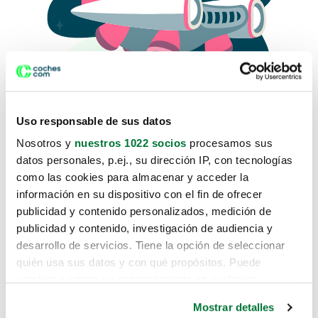
Uso responsable de sus datos
Nosotros y
nuestros 1022 socios
procesamos sus
datos personales, p.ej., su dirección IP, con tecnologías
como las cookies para almacenar y acceder la
Lo sentimos, no sabemos como
información en su dispositivo con el fin de ofrecer
te hemos traido hasta aquí.
publicidad y contenido personalizados, medición de
publicidad y contenido, investigación de audiencia y
desarrollo de servicios. Tiene la opción de seleccionar
Pero puedes encontrar el coche que estás
quién usa sus datos y con qué propósitos. Puede
buscando en alguno de estos enlaces:
cambiar o retirar su consentimiento en cualquier
momento desde la Declaración de cookies o clicando en
Coches nuevos
Mostrar detalles
el Menú de consentimiento.