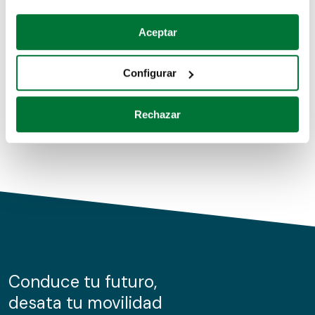
Coches de segunda mano
Si lo permite, también quisiéramos:
Aceptar
Recopilar información sobre su ubicación geográfica
Coches de km0
que puede tener una precisión de varios metros
Configurar
Coches de renting
Identificar su dispositivo analizándolo activamente
para buscar características específicas (huellas
Rechazar
digitales)
Obtenga más información sobre cómo se procesan sus
datos personales y establezca sus preferencias en la
sección de datos
. Puede cambiar o retirar su
consentimiento en cualquier momento en la Declaración
de cookies.
Las cookies de este sitio web se usan para personalizar
el contenido y los anuncios, ofrecer funciones de redes
sociales y analizar el tráfico. Además, compartimos
Conduce tu futuro,
información sobre el uso que haga del sitio web con
desata tu movilidad
nuestros partners de redes sociales, publicidad y análisis