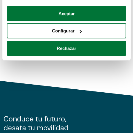
Coches de segunda mano
Si lo permite, también quisiéramos:
Aceptar
Recopilar información sobre su ubicación geográfica
Coches de km0
que puede tener una precisión de varios metros
Configurar
Coches de renting
Identificar su dispositivo analizándolo activamente
para buscar características específicas (huellas
Rechazar
digitales)
Obtenga más información sobre cómo se procesan sus
datos personales y establezca sus preferencias en la
sección de datos
. Puede cambiar o retirar su
consentimiento en cualquier momento en la Declaración
de cookies.
Las cookies de este sitio web se usan para personalizar
el contenido y los anuncios, ofrecer funciones de redes
sociales y analizar el tráfico. Además, compartimos
Conduce tu futuro,
información sobre el uso que haga del sitio web con
desata tu movilidad
nuestros partners de redes sociales, publicidad y análisis