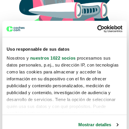
Uso responsable de sus datos
Nosotros y
nuestros 1022 socios
procesamos sus
datos personales, p.ej., su dirección IP, con tecnologías
como las cookies para almacenar y acceder la
Lo sentimos, no sabemos como
información en su dispositivo con el fin de ofrecer
te hemos traido hasta aquí.
publicidad y contenido personalizados, medición de
publicidad y contenido, investigación de audiencia y
desarrollo de servicios. Tiene la opción de seleccionar
Pero puedes encontrar el coche que estás
quién usa sus datos y con qué propósitos. Puede
buscando en alguno de estos enlaces:
cambiar o retirar su consentimiento en cualquier
momento desde la Declaración de cookies o clicando en
Coches nuevos
Mostrar detalles
el Menú de consentimiento.