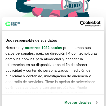
Uso responsable de sus datos
Nosotros y
nuestros 1022 socios
procesamos sus
datos personales, p.ej., su dirección IP, con tecnologías
como las cookies para almacenar y acceder la
Lo sentimos, no sabemos como
información en su dispositivo con el fin de ofrecer
te hemos traido hasta aquí.
publicidad y contenido personalizados, medición de
publicidad y contenido, investigación de audiencia y
desarrollo de servicios. Tiene la opción de seleccionar
Pero puedes encontrar el coche que estás
quién usa sus datos y con qué propósitos. Puede
buscando en alguno de estos enlaces:
cambiar o retirar su consentimiento en cualquier
momento desde la Declaración de cookies o clicando en
Coches nuevos
Mostrar detalles
el Menú de consentimiento.