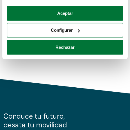
Coches de segunda mano
Si lo permite, también quisiéramos:
Aceptar
Recopilar información sobre su ubicación geográfica
Coches de km0
que puede tener una precisión de varios metros
Configurar
Coches de renting
Identificar su dispositivo analizándolo activamente
para buscar características específicas (huellas
Rechazar
digitales)
Obtenga más información sobre cómo se procesan sus
datos personales y establezca sus preferencias en la
sección de datos
. Puede cambiar o retirar su
consentimiento en cualquier momento en la Declaración
de cookies.
Las cookies de este sitio web se usan para personalizar
el contenido y los anuncios, ofrecer funciones de redes
sociales y analizar el tráfico. Además, compartimos
Conduce tu futuro,
información sobre el uso que haga del sitio web con
desata tu movilidad
nuestros partners de redes sociales, publicidad y análisis