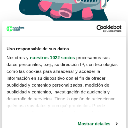
Uso responsable de sus datos
Nosotros y
nuestros 1022 socios
procesamos sus
datos personales, p.ej., su dirección IP, con tecnologías
como las cookies para almacenar y acceder la
Lo sentimos, no sabemos como
información en su dispositivo con el fin de ofrecer
te hemos traido hasta aquí.
publicidad y contenido personalizados, medición de
publicidad y contenido, investigación de audiencia y
desarrollo de servicios. Tiene la opción de seleccionar
Pero puedes encontrar el coche que estás
quién usa sus datos y con qué propósitos. Puede
buscando en alguno de estos enlaces:
cambiar o retirar su consentimiento en cualquier
momento desde la Declaración de cookies o clicando en
Coches nuevos
Mostrar detalles
el Menú de consentimiento.