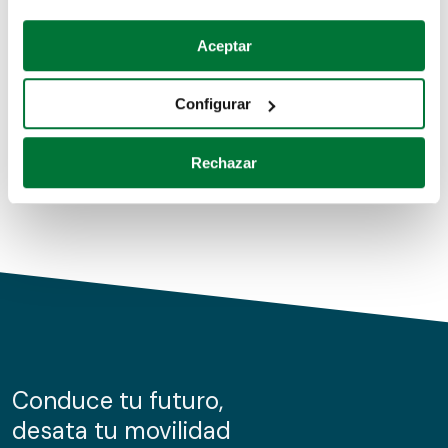
Coches de segunda mano
Si lo permite, también quisiéramos:
Aceptar
Recopilar información sobre su ubicación geográfica
Coches de km0
que puede tener una precisión de varios metros
Configurar
Coches de renting
Identificar su dispositivo analizándolo activamente
para buscar características específicas (huellas
Rechazar
digitales)
Obtenga más información sobre cómo se procesan sus
datos personales y establezca sus preferencias en la
sección de datos
. Puede cambiar o retirar su
consentimiento en cualquier momento en la Declaración
de cookies.
Las cookies de este sitio web se usan para personalizar
el contenido y los anuncios, ofrecer funciones de redes
sociales y analizar el tráfico. Además, compartimos
Conduce tu futuro,
información sobre el uso que haga del sitio web con
desata tu movilidad
nuestros partners de redes sociales, publicidad y análisis