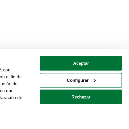
Aceptar
P, con
n el fin de
Configurar
gación de
con qué
Rechazar
laración de
Política de cookies
Contacto
 varios metros