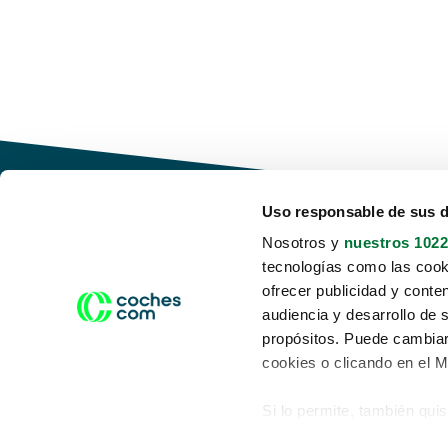
Uso responsable de sus 
Nosotros y
nuestros 1022
tecnologías como las cooki
Conduce tu futuro,
ofrecer publicidad y conte
desata tu movilidad
audiencia y desarrollo de 
propósitos. Puede cambiar
cookies o clicando en el 
Si lo permite, también qui
Acerca de nosotros
Aviso legal
Recopilar información