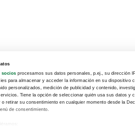
datos
 socios
procesamos sus datos personales, p.ej., su dirección I
es para almacenar y acceder la información en su dispositivo co
nido personalizados, medición de publicidad y contenido, investi
servicios. Tiene la opción de seleccionar quién usa sus datos y 
 o retirar su consentimiento en cualquier momento desde la Dec
Menú de consentimiento.
siéramos:
Aviso protección de datos
 sobre su ubicación geográfica que puede tener una precisión de