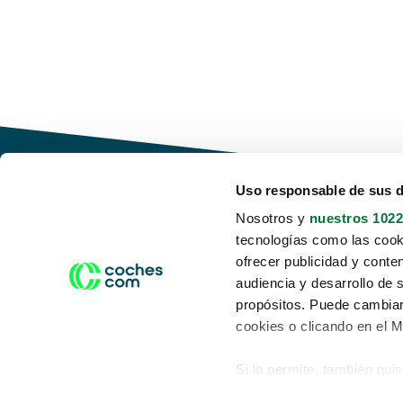
Uso responsable de sus 
Nosotros y
nuestros 1022
tecnologías como las cooki
Conduce tu futuro,
ofrecer publicidad y conte
desata tu movilidad
audiencia y desarrollo de 
propósitos. Puede cambiar
cookies o clicando en el 
Si lo permite, también qui
Acerca de nosotros
Aviso legal
Recopilar información