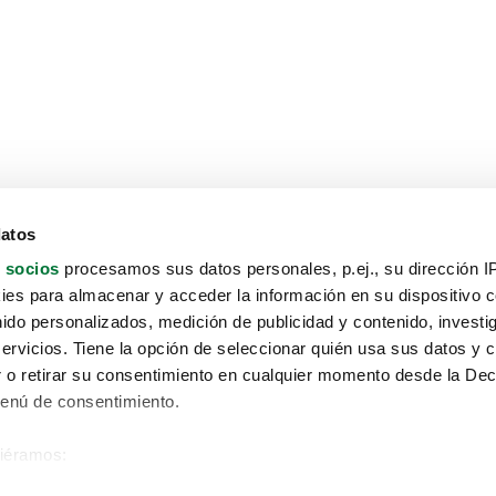
datos
 socios
procesamos sus datos personales, p.ej., su dirección I
es para almacenar y acceder la información en su dispositivo co
nido personalizados, medición de publicidad y contenido, investi
servicios. Tiene la opción de seleccionar quién usa sus datos y 
 o retirar su consentimiento en cualquier momento desde la Dec
Menú de consentimiento.
siéramos:
Aviso protección de datos
 sobre su ubicación geográfica que puede tener una precisión de