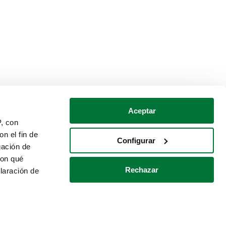
Aceptar
P, con
n el fin de
Configurar
gación de
con qué
Rechazar
laración de
Política de cookies
Contacto
 varios metros