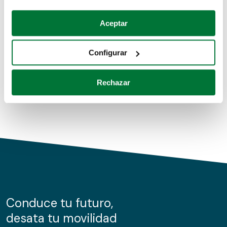
Coches de segunda mano
Si lo permite, también quisiéramos:
Aceptar
Recopilar información sobre su ubicación geográfica
Coches de km0
que puede tener una precisión de varios metros
Configurar
Coches de renting
Identificar su dispositivo analizándolo activamente
para buscar características específicas (huellas
Rechazar
digitales)
Obtenga más información sobre cómo se procesan sus
datos personales y establezca sus preferencias en la
sección de datos
. Puede cambiar o retirar su
consentimiento en cualquier momento en la Declaración
de cookies.
Las cookies de este sitio web se usan para personalizar
el contenido y los anuncios, ofrecer funciones de redes
sociales y analizar el tráfico. Además, compartimos
Conduce tu futuro,
información sobre el uso que haga del sitio web con
desata tu movilidad
nuestros partners de redes sociales, publicidad y análisis