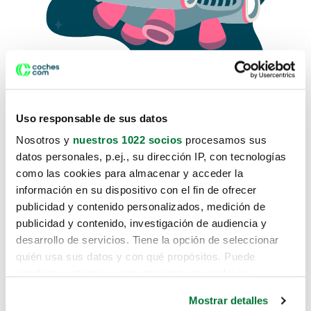
Uso responsable de sus datos
Nosotros y
nuestros 1022 socios
procesamos sus
datos personales, p.ej., su dirección IP, con tecnologías
como las cookies para almacenar y acceder la
Lo sentimos, no sabemos como
información en su dispositivo con el fin de ofrecer
te hemos traido hasta aquí.
publicidad y contenido personalizados, medición de
publicidad y contenido, investigación de audiencia y
desarrollo de servicios. Tiene la opción de seleccionar
Pero puedes encontrar el coche que estás
quién usa sus datos y con qué propósitos. Puede
buscando en alguno de estos enlaces:
cambiar o retirar su consentimiento en cualquier
momento desde la Declaración de cookies o clicando en
Coches nuevos
Mostrar detalles
el Menú de consentimiento.