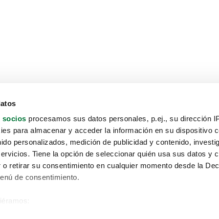
datos
 socios
procesamos sus datos personales, p.ej., su dirección I
es para almacenar y acceder la información en su dispositivo co
nido personalizados, medición de publicidad y contenido, investi
servicios. Tiene la opción de seleccionar quién usa sus datos y 
 o retirar su consentimiento en cualquier momento desde la Dec
Menú de consentimiento.
siéramos:
Aviso protección de datos
 sobre su ubicación geográfica que puede tener una precisión de