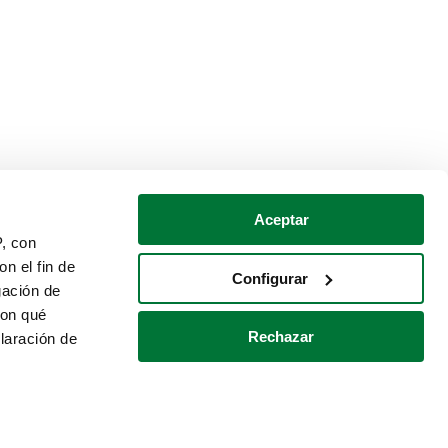
Aceptar
P, con
n el fin de
Configurar
gación de
con qué
Rechazar
laración de
Política de cookies
Contacto
 varios metros