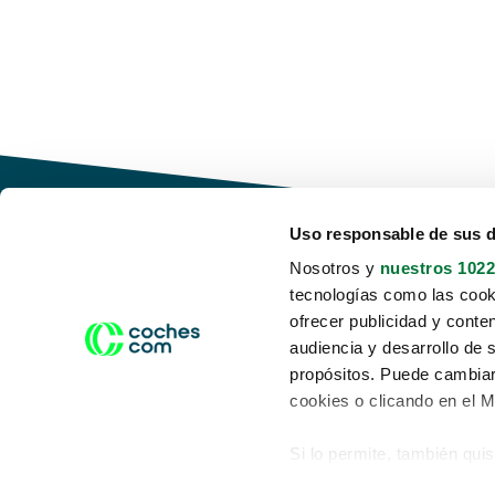
Uso responsable de sus 
Nosotros y
nuestros 1022
tecnologías como las cooki
Conduce tu futuro,
ofrecer publicidad y conte
desata tu movilidad
audiencia y desarrollo de 
propósitos. Puede cambiar
cookies o clicando en el 
Si lo permite, también qui
Acerca de nosotros
Aviso legal
Recopilar información