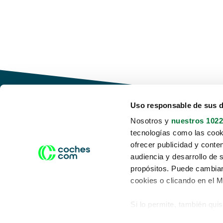
Uso responsable de sus 
Nosotros y
nuestros 1022
tecnologías como las cooki
Conduce tu futuro,
ofrecer publicidad y conte
desata tu movilidad
audiencia y desarrollo de 
propósitos. Puede cambiar
cookies o clicando en el 
Si lo permite, también qui
Acerca de nosotros
Aviso legal
Recopilar información