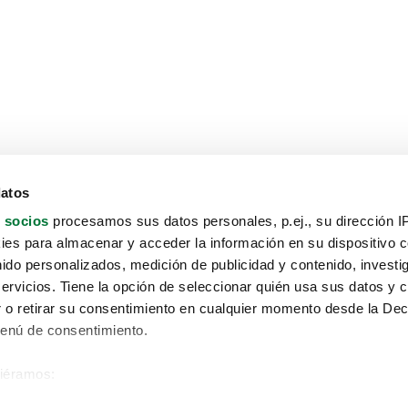
datos
 socios
procesamos sus datos personales, p.ej., su dirección I
es para almacenar y acceder la información en su dispositivo co
nido personalizados, medición de publicidad y contenido, investi
servicios. Tiene la opción de seleccionar quién usa sus datos y 
 o retirar su consentimiento en cualquier momento desde la Dec
Menú de consentimiento.
siéramos:
Aviso protección de datos
 sobre su ubicación geográfica que puede tener una precisión de