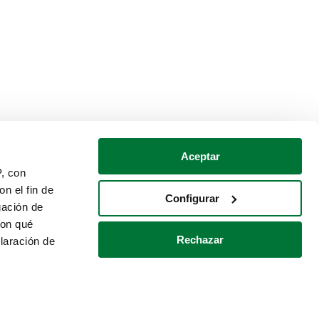
Aceptar
P, con
n el fin de
Configurar
gación de
con qué
Rechazar
laración de
Política de cookies
Contacto
 varios metros