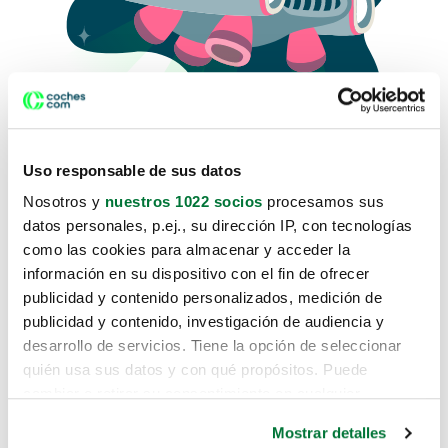
Uso responsable de sus datos
Nosotros y
nuestros 1022 socios
procesamos sus
datos personales, p.ej., su dirección IP, con tecnologías
como las cookies para almacenar y acceder la
Lo sentimos, no sabemos como
información en su dispositivo con el fin de ofrecer
te hemos traido hasta aquí.
publicidad y contenido personalizados, medición de
publicidad y contenido, investigación de audiencia y
desarrollo de servicios. Tiene la opción de seleccionar
Pero puedes encontrar el coche que estás
quién usa sus datos y con qué propósitos. Puede
buscando en alguno de estos enlaces:
cambiar o retirar su consentimiento en cualquier
momento desde la Declaración de cookies o clicando en
Coches nuevos
Mostrar detalles
el Menú de consentimiento.