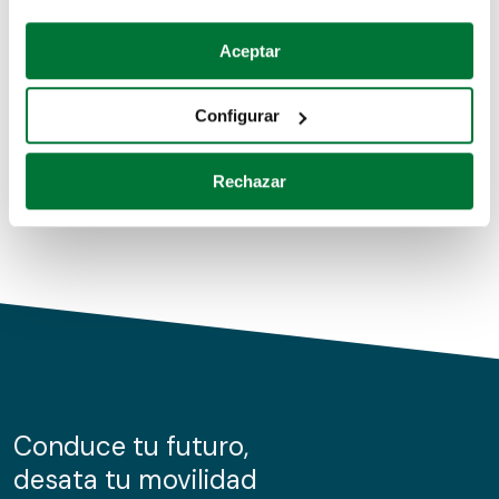
Coches de segunda mano
Si lo permite, también quisiéramos:
Aceptar
Recopilar información sobre su ubicación geográfica
Coches de km0
que puede tener una precisión de varios metros
Configurar
Coches de renting
Identificar su dispositivo analizándolo activamente
para buscar características específicas (huellas
Rechazar
digitales)
Obtenga más información sobre cómo se procesan sus
datos personales y establezca sus preferencias en la
sección de datos
. Puede cambiar o retirar su
consentimiento en cualquier momento en la Declaración
de cookies.
Las cookies de este sitio web se usan para personalizar
el contenido y los anuncios, ofrecer funciones de redes
sociales y analizar el tráfico. Además, compartimos
Conduce tu futuro,
información sobre el uso que haga del sitio web con
desata tu movilidad
nuestros partners de redes sociales, publicidad y análisis