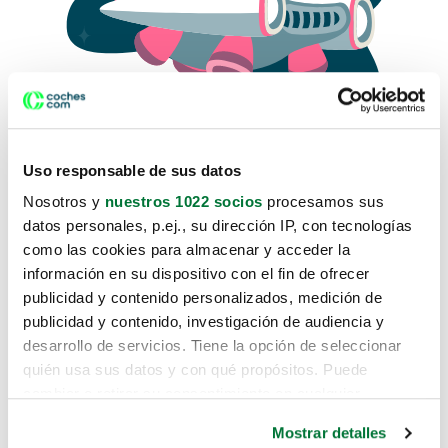
Uso responsable de sus datos
Nosotros y
nuestros 1022 socios
procesamos sus
datos personales, p.ej., su dirección IP, con tecnologías
como las cookies para almacenar y acceder la
Lo sentimos, no sabemos como
información en su dispositivo con el fin de ofrecer
te hemos traido hasta aquí.
publicidad y contenido personalizados, medición de
publicidad y contenido, investigación de audiencia y
desarrollo de servicios. Tiene la opción de seleccionar
Pero puedes encontrar el coche que estás
quién usa sus datos y con qué propósitos. Puede
buscando en alguno de estos enlaces:
cambiar o retirar su consentimiento en cualquier
momento desde la Declaración de cookies o clicando en
Coches nuevos
Mostrar detalles
el Menú de consentimiento.