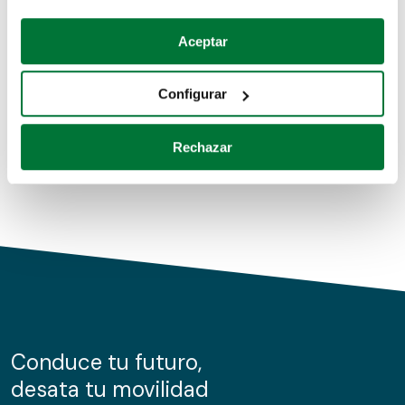
Coches de segunda mano
Si lo permite, también quisiéramos:
Aceptar
Recopilar información sobre su ubicación geográfica
Coches de km0
que puede tener una precisión de varios metros
Configurar
Coches de renting
Identificar su dispositivo analizándolo activamente
para buscar características específicas (huellas
Rechazar
digitales)
Obtenga más información sobre cómo se procesan sus
datos personales y establezca sus preferencias en la
sección de datos
. Puede cambiar o retirar su
consentimiento en cualquier momento en la Declaración
de cookies.
Las cookies de este sitio web se usan para personalizar
el contenido y los anuncios, ofrecer funciones de redes
sociales y analizar el tráfico. Además, compartimos
Conduce tu futuro,
información sobre el uso que haga del sitio web con
desata tu movilidad
nuestros partners de redes sociales, publicidad y análisis