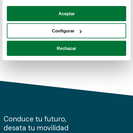
Coches de segunda mano
Si lo permite, también quisiéramos:
Aceptar
Recopilar información sobre su ubicación geográfica
Coches de km0
que puede tener una precisión de varios metros
Configurar
Coches de renting
Identificar su dispositivo analizándolo activamente
para buscar características específicas (huellas
Rechazar
digitales)
Obtenga más información sobre cómo se procesan sus
datos personales y establezca sus preferencias en la
sección de datos
. Puede cambiar o retirar su
consentimiento en cualquier momento en la Declaración
de cookies.
Las cookies de este sitio web se usan para personalizar
el contenido y los anuncios, ofrecer funciones de redes
sociales y analizar el tráfico. Además, compartimos
Conduce tu futuro,
información sobre el uso que haga del sitio web con
desata tu movilidad
nuestros partners de redes sociales, publicidad y análisis