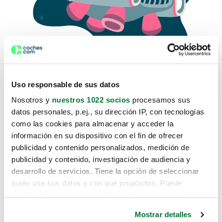
Uso responsable de sus datos
Nosotros y
nuestros 1022 socios
procesamos sus
datos personales, p.ej., su dirección IP, con tecnologías
como las cookies para almacenar y acceder la
Lo sentimos, no sabemos como
información en su dispositivo con el fin de ofrecer
te hemos traido hasta aquí.
publicidad y contenido personalizados, medición de
publicidad y contenido, investigación de audiencia y
desarrollo de servicios. Tiene la opción de seleccionar
Pero puedes encontrar el coche que estás
quién usa sus datos y con qué propósitos. Puede
buscando en alguno de estos enlaces:
cambiar o retirar su consentimiento en cualquier
momento desde la Declaración de cookies o clicando en
Coches nuevos
Mostrar detalles
el Menú de consentimiento.