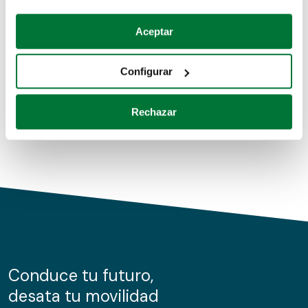
Coches de segunda mano
Si lo permite, también quisiéramos:
Aceptar
Recopilar información sobre su ubicación geográfica
Coches de km0
que puede tener una precisión de varios metros
Configurar
Coches de renting
Identificar su dispositivo analizándolo activamente
para buscar características específicas (huellas
Rechazar
digitales)
Obtenga más información sobre cómo se procesan sus
datos personales y establezca sus preferencias en la
sección de datos
. Puede cambiar o retirar su
consentimiento en cualquier momento en la Declaración
de cookies.
Las cookies de este sitio web se usan para personalizar
el contenido y los anuncios, ofrecer funciones de redes
sociales y analizar el tráfico. Además, compartimos
Conduce tu futuro,
información sobre el uso que haga del sitio web con
desata tu movilidad
nuestros partners de redes sociales, publicidad y análisis