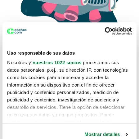
Uso responsable de sus datos
Nosotros y
nuestros 1022 socios
procesamos sus
datos personales, p.ej., su dirección IP, con tecnologías
como las cookies para almacenar y acceder la
Lo sentimos, no sabemos como
información en su dispositivo con el fin de ofrecer
te hemos traido hasta aquí.
publicidad y contenido personalizados, medición de
publicidad y contenido, investigación de audiencia y
desarrollo de servicios. Tiene la opción de seleccionar
Pero puedes encontrar el coche que estás
quién usa sus datos y con qué propósitos. Puede
buscando en alguno de estos enlaces:
cambiar o retirar su consentimiento en cualquier
momento desde la Declaración de cookies o clicando en
Coches nuevos
Mostrar detalles
el Menú de consentimiento.