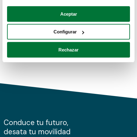
Coches de segunda mano
Si lo permite, también quisiéramos:
Aceptar
Recopilar información sobre su ubicación geográfica
Coches de km0
que puede tener una precisión de varios metros
Configurar
Coches de renting
Identificar su dispositivo analizándolo activamente
para buscar características específicas (huellas
Rechazar
digitales)
Obtenga más información sobre cómo se procesan sus
datos personales y establezca sus preferencias en la
sección de datos
. Puede cambiar o retirar su
consentimiento en cualquier momento en la Declaración
de cookies.
Las cookies de este sitio web se usan para personalizar
el contenido y los anuncios, ofrecer funciones de redes
sociales y analizar el tráfico. Además, compartimos
Conduce tu futuro,
información sobre el uso que haga del sitio web con
desata tu movilidad
nuestros partners de redes sociales, publicidad y análisis