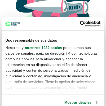
Uso responsable de sus datos
Nosotros y
nuestros 1022 socios
procesamos sus
datos personales, p.ej., su dirección IP, con tecnologías
como las cookies para almacenar y acceder la
Lo sentimos, no sabemos como
información en su dispositivo con el fin de ofrecer
te hemos traido hasta aquí.
publicidad y contenido personalizados, medición de
publicidad y contenido, investigación de audiencia y
desarrollo de servicios. Tiene la opción de seleccionar
Pero puedes encontrar el coche que estás
quién usa sus datos y con qué propósitos. Puede
buscando en alguno de estos enlaces:
cambiar o retirar su consentimiento en cualquier
momento desde la Declaración de cookies o clicando en
Coches nuevos
Mostrar detalles
el Menú de consentimiento.