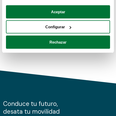
Coches de segunda mano
Si lo permite, también quisiéramos:
Aceptar
Recopilar información sobre su ubicación geográfica
Coches de km0
que puede tener una precisión de varios metros
Configurar
Coches de renting
Identificar su dispositivo analizándolo activamente
para buscar características específicas (huellas
Rechazar
digitales)
Obtenga más información sobre cómo se procesan sus
datos personales y establezca sus preferencias en la
sección de datos
. Puede cambiar o retirar su
consentimiento en cualquier momento en la Declaración
de cookies.
Las cookies de este sitio web se usan para personalizar
el contenido y los anuncios, ofrecer funciones de redes
sociales y analizar el tráfico. Además, compartimos
Conduce tu futuro,
información sobre el uso que haga del sitio web con
desata tu movilidad
nuestros partners de redes sociales, publicidad y análisis