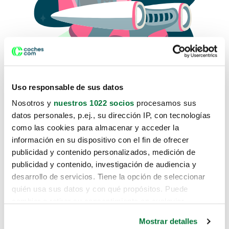
Uso responsable de sus datos
Nosotros y
nuestros 1022 socios
procesamos sus
datos personales, p.ej., su dirección IP, con tecnologías
como las cookies para almacenar y acceder la
Lo sentimos, no sabemos como
información en su dispositivo con el fin de ofrecer
te hemos traido hasta aquí.
publicidad y contenido personalizados, medición de
publicidad y contenido, investigación de audiencia y
desarrollo de servicios. Tiene la opción de seleccionar
Pero puedes encontrar el coche que estás
quién usa sus datos y con qué propósitos. Puede
buscando en alguno de estos enlaces:
cambiar o retirar su consentimiento en cualquier
momento desde la Declaración de cookies o clicando en
Coches nuevos
Mostrar detalles
el Menú de consentimiento.