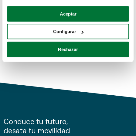
Coches de segunda mano
Si lo permite, también quisiéramos:
Aceptar
Recopilar información sobre su ubicación geográfica
Coches de km0
que puede tener una precisión de varios metros
Configurar
Coches de renting
Identificar su dispositivo analizándolo activamente
para buscar características específicas (huellas
Rechazar
digitales)
Obtenga más información sobre cómo se procesan sus
datos personales y establezca sus preferencias en la
sección de datos
. Puede cambiar o retirar su
consentimiento en cualquier momento en la Declaración
de cookies.
Las cookies de este sitio web se usan para personalizar
el contenido y los anuncios, ofrecer funciones de redes
sociales y analizar el tráfico. Además, compartimos
Conduce tu futuro,
información sobre el uso que haga del sitio web con
desata tu movilidad
nuestros partners de redes sociales, publicidad y análisis