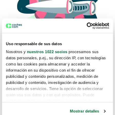
Uso responsable de sus datos
Nosotros y
nuestros 1022 socios
procesamos sus
datos personales, p.ej., su dirección IP, con tecnologías
como las cookies para almacenar y acceder la
Lo sentimos, no sabemos como
información en su dispositivo con el fin de ofrecer
te hemos traido hasta aquí.
publicidad y contenido personalizados, medición de
publicidad y contenido, investigación de audiencia y
desarrollo de servicios. Tiene la opción de seleccionar
Pero puedes encontrar el coche que estás
quién usa sus datos y con qué propósitos. Puede
buscando en alguno de estos enlaces:
cambiar o retirar su consentimiento en cualquier
momento desde la Declaración de cookies o clicando en
Coches nuevos
Mostrar detalles
el Menú de consentimiento.