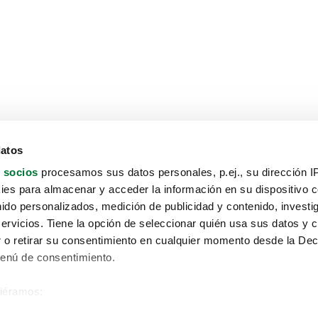
datos
 socios
procesamos sus datos personales, p.ej., su dirección I
es para almacenar y acceder la información en su dispositivo co
nido personalizados, medición de publicidad y contenido, investi
servicios. Tiene la opción de seleccionar quién usa sus datos y 
 o retirar su consentimiento en cualquier momento desde la Dec
Menú de consentimiento.
siéramos:
Aviso protección de datos
 sobre su ubicación geográfica que puede tener una precisión de