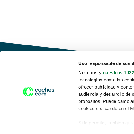
Uso responsable de sus 
Nosotros y
nuestros 1022
tecnologías como las cooki
Conduce tu futuro,
ofrecer publicidad y conte
desata tu movilidad
audiencia y desarrollo de 
propósitos. Puede cambiar
cookies o clicando en el 
Si lo permite, también qui
Acerca de nosotros
Aviso legal
Recopilar información