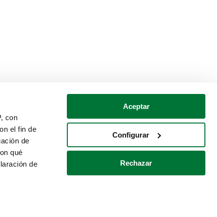
Aceptar
P, con
n el fin de
Configurar
gación de
con qué
Rechazar
laración de
Política de cookies
Contacto
 varios metros