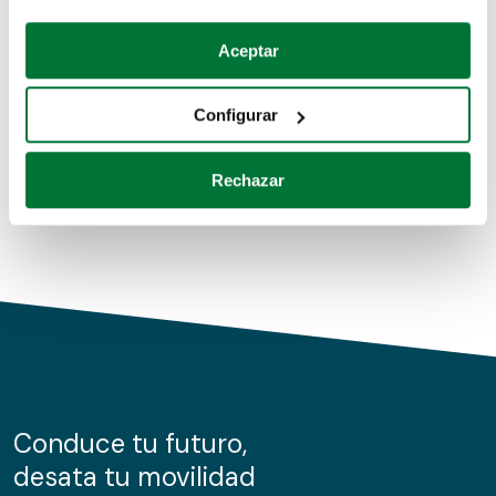
Coches de segunda mano
Si lo permite, también quisiéramos:
Aceptar
Recopilar información sobre su ubicación geográfica
Coches de km0
que puede tener una precisión de varios metros
Configurar
Coches de renting
Identificar su dispositivo analizándolo activamente
para buscar características específicas (huellas
Rechazar
digitales)
Obtenga más información sobre cómo se procesan sus
datos personales y establezca sus preferencias en la
sección de datos
. Puede cambiar o retirar su
consentimiento en cualquier momento en la Declaración
de cookies.
Las cookies de este sitio web se usan para personalizar
el contenido y los anuncios, ofrecer funciones de redes
sociales y analizar el tráfico. Además, compartimos
Conduce tu futuro,
información sobre el uso que haga del sitio web con
desata tu movilidad
nuestros partners de redes sociales, publicidad y análisis