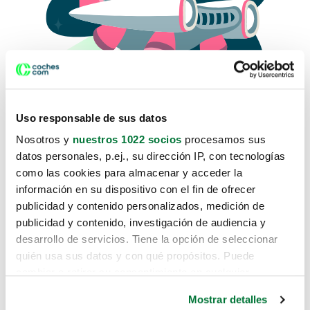
Uso responsable de sus datos
Nosotros y
nuestros 1022 socios
procesamos sus
datos personales, p.ej., su dirección IP, con tecnologías
como las cookies para almacenar y acceder la
Lo sentimos, no sabemos como
información en su dispositivo con el fin de ofrecer
te hemos traido hasta aquí.
publicidad y contenido personalizados, medición de
publicidad y contenido, investigación de audiencia y
desarrollo de servicios. Tiene la opción de seleccionar
Pero puedes encontrar el coche que estás
quién usa sus datos y con qué propósitos. Puede
buscando en alguno de estos enlaces:
cambiar o retirar su consentimiento en cualquier
momento desde la Declaración de cookies o clicando en
Coches nuevos
Mostrar detalles
el Menú de consentimiento.