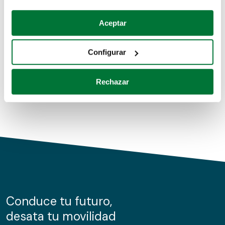
Coches de segunda mano
Si lo permite, también quisiéramos:
Aceptar
Recopilar información sobre su ubicación geográfica
Coches de km0
que puede tener una precisión de varios metros
Configurar
Coches de renting
Identificar su dispositivo analizándolo activamente
para buscar características específicas (huellas
Rechazar
digitales)
Obtenga más información sobre cómo se procesan sus
datos personales y establezca sus preferencias en la
sección de datos
. Puede cambiar o retirar su
consentimiento en cualquier momento en la Declaración
de cookies.
Las cookies de este sitio web se usan para personalizar
el contenido y los anuncios, ofrecer funciones de redes
sociales y analizar el tráfico. Además, compartimos
Conduce tu futuro,
información sobre el uso que haga del sitio web con
desata tu movilidad
nuestros partners de redes sociales, publicidad y análisis