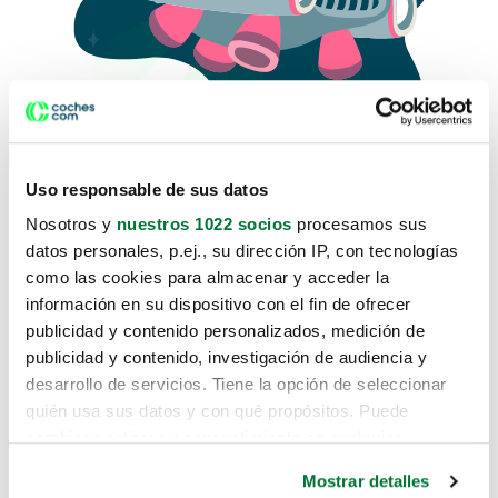
Uso responsable de sus datos
Nosotros y
nuestros 1022 socios
procesamos sus
datos personales, p.ej., su dirección IP, con tecnologías
como las cookies para almacenar y acceder la
Lo sentimos, no sabemos como
información en su dispositivo con el fin de ofrecer
te hemos traido hasta aquí.
publicidad y contenido personalizados, medición de
publicidad y contenido, investigación de audiencia y
desarrollo de servicios. Tiene la opción de seleccionar
Pero puedes encontrar el coche que estás
quién usa sus datos y con qué propósitos. Puede
buscando en alguno de estos enlaces:
cambiar o retirar su consentimiento en cualquier
momento desde la Declaración de cookies o clicando en
Coches nuevos
Mostrar detalles
el Menú de consentimiento.