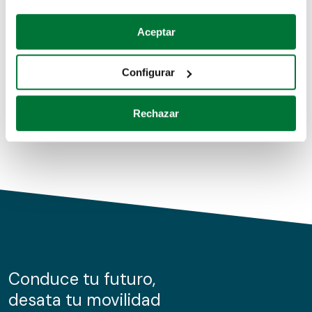
Coches de segunda mano
Si lo permite, también quisiéramos:
Aceptar
Recopilar información sobre su ubicación geográfica
Coches de km0
que puede tener una precisión de varios metros
Configurar
Coches de renting
Identificar su dispositivo analizándolo activamente
para buscar características específicas (huellas
Rechazar
digitales)
Obtenga más información sobre cómo se procesan sus
datos personales y establezca sus preferencias en la
sección de datos
. Puede cambiar o retirar su
consentimiento en cualquier momento en la Declaración
de cookies.
Las cookies de este sitio web se usan para personalizar
el contenido y los anuncios, ofrecer funciones de redes
sociales y analizar el tráfico. Además, compartimos
Conduce tu futuro,
información sobre el uso que haga del sitio web con
desata tu movilidad
nuestros partners de redes sociales, publicidad y análisis