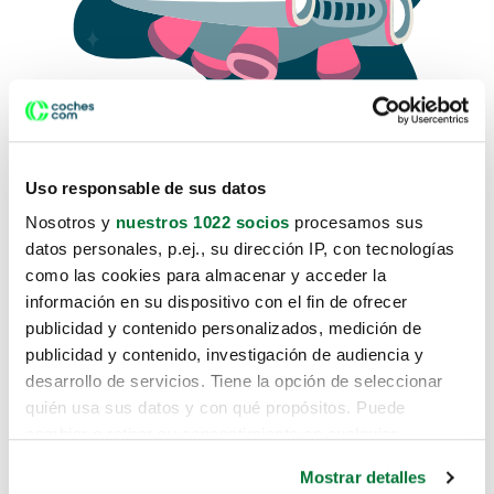
Uso responsable de sus datos
Nosotros y
nuestros 1022 socios
procesamos sus
datos personales, p.ej., su dirección IP, con tecnologías
como las cookies para almacenar y acceder la
Lo sentimos, no sabemos como
información en su dispositivo con el fin de ofrecer
te hemos traido hasta aquí.
publicidad y contenido personalizados, medición de
publicidad y contenido, investigación de audiencia y
desarrollo de servicios. Tiene la opción de seleccionar
Pero puedes encontrar el coche que estás
quién usa sus datos y con qué propósitos. Puede
buscando en alguno de estos enlaces:
cambiar o retirar su consentimiento en cualquier
momento desde la Declaración de cookies o clicando en
Coches nuevos
Mostrar detalles
el Menú de consentimiento.