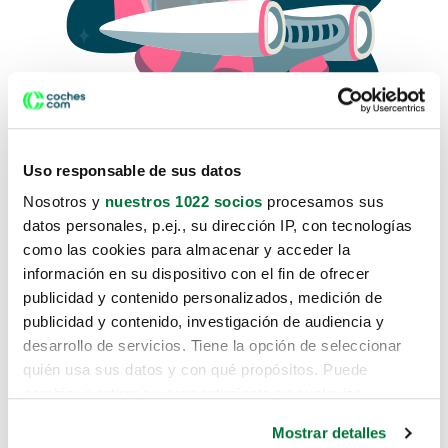
Uso responsable de sus datos
Nosotros y
nuestros 1022 socios
procesamos sus
datos personales, p.ej., su dirección IP, con tecnologías
como las cookies para almacenar y acceder la
Lo sentimos, no sabemos como
información en su dispositivo con el fin de ofrecer
te hemos traido hasta aquí.
publicidad y contenido personalizados, medición de
publicidad y contenido, investigación de audiencia y
desarrollo de servicios. Tiene la opción de seleccionar
Pero puedes encontrar el coche que estás
quién usa sus datos y con qué propósitos. Puede
buscando en alguno de estos enlaces:
cambiar o retirar su consentimiento en cualquier
momento desde la Declaración de cookies o clicando en
Coches nuevos
Mostrar detalles
el Menú de consentimiento.