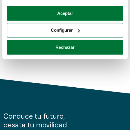
Coches de segunda mano
Si lo permite, también quisiéramos:
Aceptar
Recopilar información sobre su ubicación geográfica
Coches de km0
que puede tener una precisión de varios metros
Configurar
Coches de renting
Identificar su dispositivo analizándolo activamente
para buscar características específicas (huellas
Rechazar
digitales)
Obtenga más información sobre cómo se procesan sus
datos personales y establezca sus preferencias en la
sección de datos
. Puede cambiar o retirar su
consentimiento en cualquier momento en la Declaración
de cookies.
Las cookies de este sitio web se usan para personalizar
el contenido y los anuncios, ofrecer funciones de redes
sociales y analizar el tráfico. Además, compartimos
Conduce tu futuro,
información sobre el uso que haga del sitio web con
desata tu movilidad
nuestros partners de redes sociales, publicidad y análisis