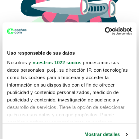
Uso responsable de sus datos
Nosotros y
nuestros 1022 socios
procesamos sus
datos personales, p.ej., su dirección IP, con tecnologías
como las cookies para almacenar y acceder la
Lo sentimos, no sabemos como
información en su dispositivo con el fin de ofrecer
te hemos traido hasta aquí.
publicidad y contenido personalizados, medición de
publicidad y contenido, investigación de audiencia y
desarrollo de servicios. Tiene la opción de seleccionar
Pero puedes encontrar el coche que estás
quién usa sus datos y con qué propósitos. Puede
buscando en alguno de estos enlaces:
cambiar o retirar su consentimiento en cualquier
momento desde la Declaración de cookies o clicando en
Coches nuevos
Mostrar detalles
el Menú de consentimiento.