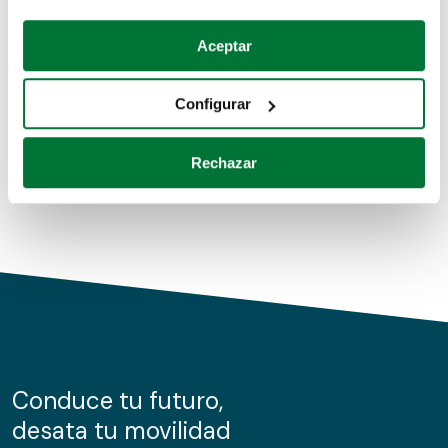
Coches de segunda mano
Si lo permite, también quisiéramos:
Aceptar
Recopilar información sobre su ubicación geográfica
Coches de km0
que puede tener una precisión de varios metros
Configurar
Coches de renting
Identificar su dispositivo analizándolo activamente
para buscar características específicas (huellas
Rechazar
digitales)
Obtenga más información sobre cómo se procesan sus
datos personales y establezca sus preferencias en la
sección de datos
. Puede cambiar o retirar su
consentimiento en cualquier momento en la Declaración
de cookies.
Las cookies de este sitio web se usan para personalizar
el contenido y los anuncios, ofrecer funciones de redes
sociales y analizar el tráfico. Además, compartimos
Conduce tu futuro,
información sobre el uso que haga del sitio web con
desata tu movilidad
nuestros partners de redes sociales, publicidad y análisis