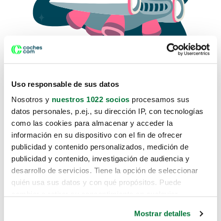
Uso responsable de sus datos
Nosotros y
nuestros 1022 socios
procesamos sus
datos personales, p.ej., su dirección IP, con tecnologías
como las cookies para almacenar y acceder la
Lo sentimos, no sabemos como
información en su dispositivo con el fin de ofrecer
te hemos traido hasta aquí.
publicidad y contenido personalizados, medición de
publicidad y contenido, investigación de audiencia y
desarrollo de servicios. Tiene la opción de seleccionar
Pero puedes encontrar el coche que estás
quién usa sus datos y con qué propósitos. Puede
buscando en alguno de estos enlaces:
cambiar o retirar su consentimiento en cualquier
momento desde la Declaración de cookies o clicando en
Coches nuevos
Mostrar detalles
el Menú de consentimiento.