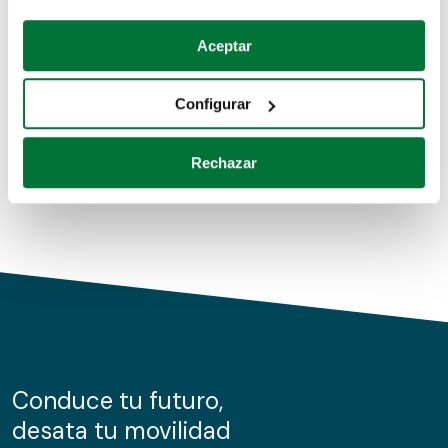
Coches de segunda mano
Si lo permite, también quisiéramos:
Aceptar
Recopilar información sobre su ubicación geográfica
Coches de km0
que puede tener una precisión de varios metros
Configurar
Coches de renting
Identificar su dispositivo analizándolo activamente
para buscar características específicas (huellas
Rechazar
digitales)
Obtenga más información sobre cómo se procesan sus
datos personales y establezca sus preferencias en la
sección de datos
. Puede cambiar o retirar su
consentimiento en cualquier momento en la Declaración
de cookies.
Las cookies de este sitio web se usan para personalizar
el contenido y los anuncios, ofrecer funciones de redes
sociales y analizar el tráfico. Además, compartimos
Conduce tu futuro,
información sobre el uso que haga del sitio web con
desata tu movilidad
nuestros partners de redes sociales, publicidad y análisis