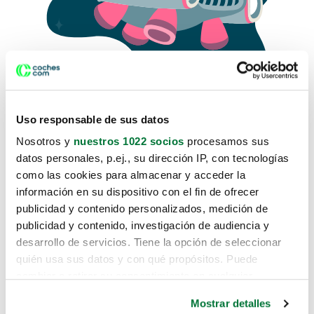
Uso responsable de sus datos
Nosotros y
nuestros 1022 socios
procesamos sus
datos personales, p.ej., su dirección IP, con tecnologías
como las cookies para almacenar y acceder la
Lo sentimos, no sabemos como
información en su dispositivo con el fin de ofrecer
te hemos traido hasta aquí.
publicidad y contenido personalizados, medición de
publicidad y contenido, investigación de audiencia y
desarrollo de servicios. Tiene la opción de seleccionar
Pero puedes encontrar el coche que estás
quién usa sus datos y con qué propósitos. Puede
buscando en alguno de estos enlaces:
cambiar o retirar su consentimiento en cualquier
momento desde la Declaración de cookies o clicando en
Coches nuevos
Mostrar detalles
el Menú de consentimiento.