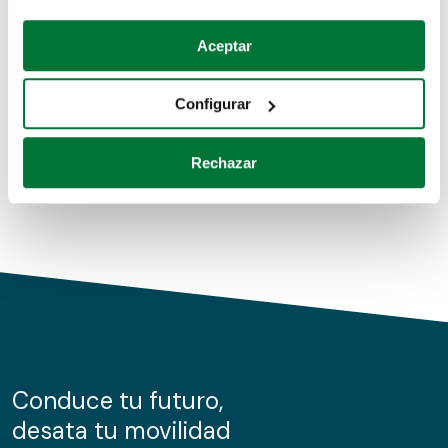
Coches de segunda mano
Si lo permite, también quisiéramos:
Aceptar
Recopilar información sobre su ubicación geográfica
Coches de km0
que puede tener una precisión de varios metros
Configurar
Coches de renting
Identificar su dispositivo analizándolo activamente
para buscar características específicas (huellas
Rechazar
digitales)
Obtenga más información sobre cómo se procesan sus
datos personales y establezca sus preferencias en la
sección de datos
. Puede cambiar o retirar su
consentimiento en cualquier momento en la Declaración
de cookies.
Las cookies de este sitio web se usan para personalizar
el contenido y los anuncios, ofrecer funciones de redes
sociales y analizar el tráfico. Además, compartimos
Conduce tu futuro,
información sobre el uso que haga del sitio web con
desata tu movilidad
nuestros partners de redes sociales, publicidad y análisis