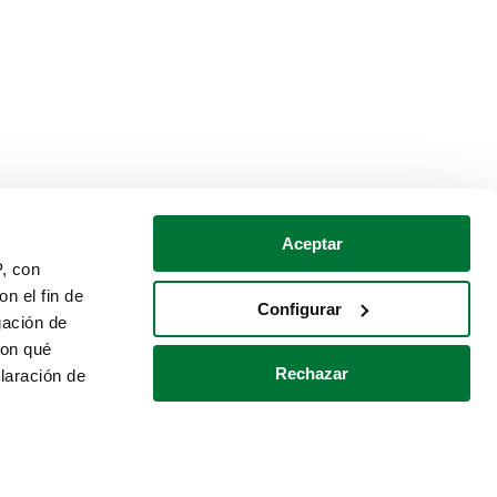
Aceptar
P, con
n el fin de
Configurar
gación de
con qué
Rechazar
laración de
Política de cookies
Contacto
 varios metros