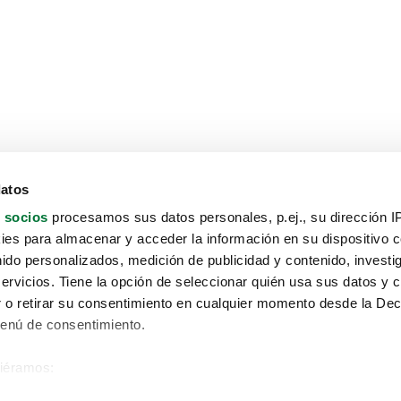
datos
 socios
procesamos sus datos personales, p.ej., su dirección I
es para almacenar y acceder la información en su dispositivo co
nido personalizados, medición de publicidad y contenido, investi
servicios. Tiene la opción de seleccionar quién usa sus datos y 
 o retirar su consentimiento en cualquier momento desde la Dec
Menú de consentimiento.
siéramos:
Aviso protección de datos
 sobre su ubicación geográfica que puede tener una precisión de