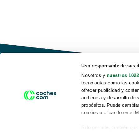
Uso responsable de sus 
Nosotros y
nuestros 1022
tecnologías como las cooki
Conduce tu futuro,
ofrecer publicidad y conte
desata tu movilidad
audiencia y desarrollo de 
propósitos. Puede cambiar
cookies o clicando en el 
Si lo permite, también qui
Acerca de nosotros
Aviso legal
Recopilar información