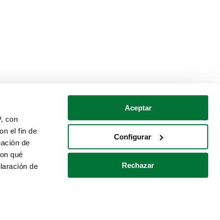
Aceptar
P, con
n el fin de
Configurar
gación de
con qué
Rechazar
laración de
Política de cookies
Contacto
 varios metros