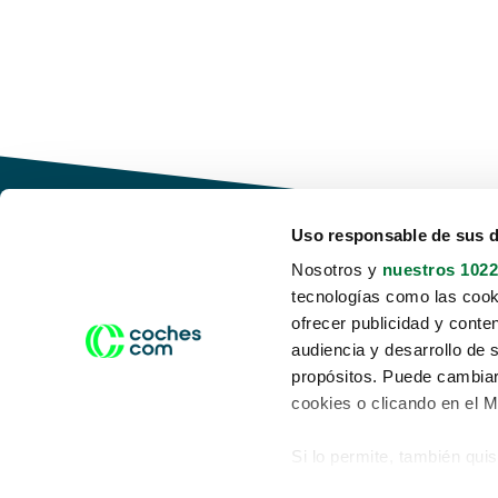
Uso responsable de sus 
Nosotros y
nuestros 1022
tecnologías como las cooki
Conduce tu futuro,
ofrecer publicidad y conte
desata tu movilidad
audiencia y desarrollo de 
propósitos. Puede cambiar
cookies o clicando en el 
Si lo permite, también qui
Acerca de nosotros
Aviso legal
Recopilar información