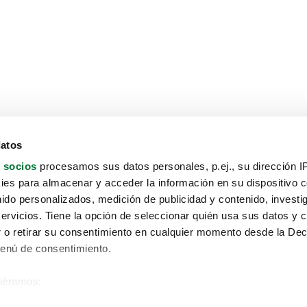
datos
 socios
procesamos sus datos personales, p.ej., su dirección I
es para almacenar y acceder la información en su dispositivo co
nido personalizados, medición de publicidad y contenido, investi
servicios. Tiene la opción de seleccionar quién usa sus datos y 
 o retirar su consentimiento en cualquier momento desde la Dec
Menú de consentimiento.
siéramos:
Aviso protección de datos
 sobre su ubicación geográfica que puede tener una precisión de