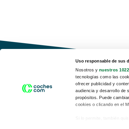
Uso responsable de sus 
Nosotros y
nuestros 1022
tecnologías como las cooki
Conduce tu futuro,
ofrecer publicidad y conte
desata tu movilidad
audiencia y desarrollo de 
propósitos. Puede cambiar
cookies o clicando en el 
Si lo permite, también qui
Acerca de nosotros
Aviso legal
Recopilar información