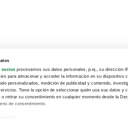
datos
 socios
procesamos sus datos personales, p.ej., su dirección I
es para almacenar y acceder la información en su dispositivo co
nido personalizados, medición de publicidad y contenido, investi
servicios. Tiene la opción de seleccionar quién usa sus datos y 
 o retirar su consentimiento en cualquier momento desde la Dec
Menú de consentimiento.
siéramos:
Aviso protección de datos
 sobre su ubicación geográfica que puede tener una precisión de