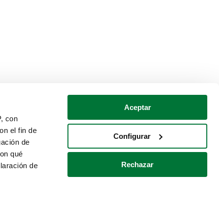
Aceptar
P, con
n el fin de
Configurar
gación de
con qué
Rechazar
laración de
Política de cookies
Contacto
 varios metros