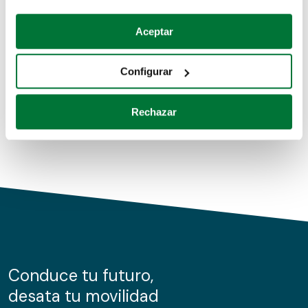
Coches de segunda mano
Si lo permite, también quisiéramos:
Aceptar
Recopilar información sobre su ubicación geográfica
Coches de km0
que puede tener una precisión de varios metros
Configurar
Coches de renting
Identificar su dispositivo analizándolo activamente
para buscar características específicas (huellas
Rechazar
digitales)
Obtenga más información sobre cómo se procesan sus
datos personales y establezca sus preferencias en la
sección de datos
. Puede cambiar o retirar su
consentimiento en cualquier momento en la Declaración
de cookies.
Las cookies de este sitio web se usan para personalizar
el contenido y los anuncios, ofrecer funciones de redes
sociales y analizar el tráfico. Además, compartimos
Conduce tu futuro,
información sobre el uso que haga del sitio web con
desata tu movilidad
nuestros partners de redes sociales, publicidad y análisis