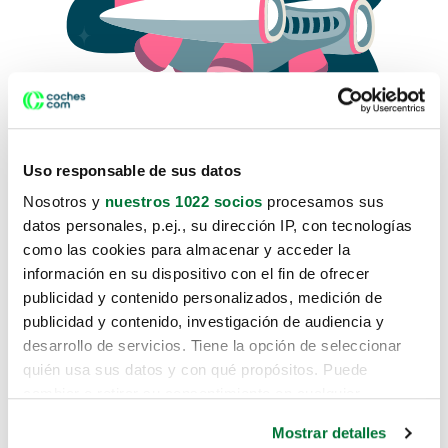
Uso responsable de sus datos
Nosotros y
nuestros 1022 socios
procesamos sus
datos personales, p.ej., su dirección IP, con tecnologías
como las cookies para almacenar y acceder la
Lo sentimos, no sabemos como
información en su dispositivo con el fin de ofrecer
te hemos traido hasta aquí.
publicidad y contenido personalizados, medición de
publicidad y contenido, investigación de audiencia y
desarrollo de servicios. Tiene la opción de seleccionar
Pero puedes encontrar el coche que estás
quién usa sus datos y con qué propósitos. Puede
buscando en alguno de estos enlaces:
cambiar o retirar su consentimiento en cualquier
momento desde la Declaración de cookies o clicando en
Coches nuevos
Mostrar detalles
el Menú de consentimiento.