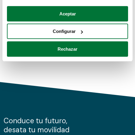
Coches de segunda mano
Si lo permite, también quisiéramos:
Aceptar
Recopilar información sobre su ubicación geográfica
Coches de km0
que puede tener una precisión de varios metros
Configurar
Coches de renting
Identificar su dispositivo analizándolo activamente
para buscar características específicas (huellas
Rechazar
digitales)
Obtenga más información sobre cómo se procesan sus
datos personales y establezca sus preferencias en la
sección de datos
. Puede cambiar o retirar su
consentimiento en cualquier momento en la Declaración
de cookies.
Las cookies de este sitio web se usan para personalizar
el contenido y los anuncios, ofrecer funciones de redes
sociales y analizar el tráfico. Además, compartimos
Conduce tu futuro,
información sobre el uso que haga del sitio web con
desata tu movilidad
nuestros partners de redes sociales, publicidad y análisis