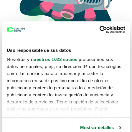
Uso responsable de sus datos
Nosotros y
nuestros 1022 socios
procesamos sus
datos personales, p.ej., su dirección IP, con tecnologías
como las cookies para almacenar y acceder la
Lo sentimos, no sabemos como
información en su dispositivo con el fin de ofrecer
te hemos traido hasta aquí.
publicidad y contenido personalizados, medición de
publicidad y contenido, investigación de audiencia y
desarrollo de servicios. Tiene la opción de seleccionar
Pero puedes encontrar el coche que estás
quién usa sus datos y con qué propósitos. Puede
buscando en alguno de estos enlaces:
cambiar o retirar su consentimiento en cualquier
momento desde la Declaración de cookies o clicando en
Coches nuevos
Mostrar detalles
el Menú de consentimiento.