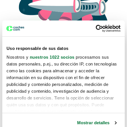
Uso responsable de sus datos
Nosotros y
nuestros 1022 socios
procesamos sus
datos personales, p.ej., su dirección IP, con tecnologías
como las cookies para almacenar y acceder la
Lo sentimos, no sabemos como
información en su dispositivo con el fin de ofrecer
te hemos traido hasta aquí.
publicidad y contenido personalizados, medición de
publicidad y contenido, investigación de audiencia y
desarrollo de servicios. Tiene la opción de seleccionar
Pero puedes encontrar el coche que estás
quién usa sus datos y con qué propósitos. Puede
buscando en alguno de estos enlaces:
cambiar o retirar su consentimiento en cualquier
momento desde la Declaración de cookies o clicando en
Coches nuevos
Mostrar detalles
el Menú de consentimiento.