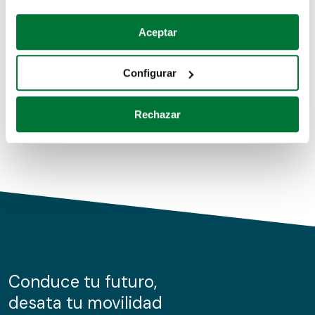
Coches de segunda mano
Si lo permite, también quisiéramos:
Aceptar
Recopilar información sobre su ubicación geográfica
Coches de km0
que puede tener una precisión de varios metros
Configurar
Coches de renting
Identificar su dispositivo analizándolo activamente
para buscar características específicas (huellas
Rechazar
digitales)
Obtenga más información sobre cómo se procesan sus
datos personales y establezca sus preferencias en la
sección de datos
. Puede cambiar o retirar su
consentimiento en cualquier momento en la Declaración
de cookies.
Las cookies de este sitio web se usan para personalizar
el contenido y los anuncios, ofrecer funciones de redes
sociales y analizar el tráfico. Además, compartimos
Conduce tu futuro,
información sobre el uso que haga del sitio web con
desata tu movilidad
nuestros partners de redes sociales, publicidad y análisis