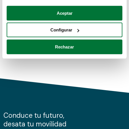
Coches de segunda mano
Si lo permite, también quisiéramos:
Aceptar
Recopilar información sobre su ubicación geográfica
Coches de km0
que puede tener una precisión de varios metros
Configurar
Coches de renting
Identificar su dispositivo analizándolo activamente
para buscar características específicas (huellas
Rechazar
digitales)
Obtenga más información sobre cómo se procesan sus
datos personales y establezca sus preferencias en la
sección de datos
. Puede cambiar o retirar su
consentimiento en cualquier momento en la Declaración
de cookies.
Las cookies de este sitio web se usan para personalizar
el contenido y los anuncios, ofrecer funciones de redes
sociales y analizar el tráfico. Además, compartimos
Conduce tu futuro,
información sobre el uso que haga del sitio web con
desata tu movilidad
nuestros partners de redes sociales, publicidad y análisis