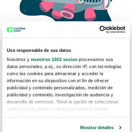
Uso responsable de sus datos
Nosotros y
nuestros 1022 socios
procesamos sus
datos personales, p.ej., su dirección IP, con tecnologías
como las cookies para almacenar y acceder la
Lo sentimos, no sabemos como
información en su dispositivo con el fin de ofrecer
te hemos traido hasta aquí.
publicidad y contenido personalizados, medición de
publicidad y contenido, investigación de audiencia y
desarrollo de servicios. Tiene la opción de seleccionar
Pero puedes encontrar el coche que estás
quién usa sus datos y con qué propósitos. Puede
buscando en alguno de estos enlaces:
cambiar o retirar su consentimiento en cualquier
momento desde la Declaración de cookies o clicando en
Coches nuevos
Mostrar detalles
el Menú de consentimiento.