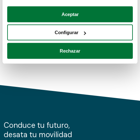
Coches de segunda mano
Si lo permite, también quisiéramos:
Aceptar
Recopilar información sobre su ubicación geográfica
Coches de km0
que puede tener una precisión de varios metros
Configurar
Coches de renting
Identificar su dispositivo analizándolo activamente
para buscar características específicas (huellas
Rechazar
digitales)
Obtenga más información sobre cómo se procesan sus
datos personales y establezca sus preferencias en la
sección de datos
. Puede cambiar o retirar su
consentimiento en cualquier momento en la Declaración
de cookies.
Las cookies de este sitio web se usan para personalizar
el contenido y los anuncios, ofrecer funciones de redes
sociales y analizar el tráfico. Además, compartimos
Conduce tu futuro,
información sobre el uso que haga del sitio web con
desata tu movilidad
nuestros partners de redes sociales, publicidad y análisis