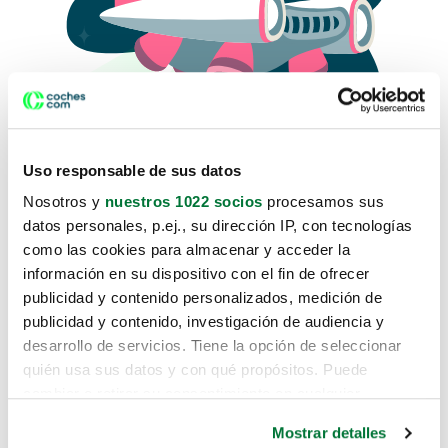
Uso responsable de sus datos
Nosotros y
nuestros 1022 socios
procesamos sus
datos personales, p.ej., su dirección IP, con tecnologías
como las cookies para almacenar y acceder la
Lo sentimos, no sabemos como
información en su dispositivo con el fin de ofrecer
te hemos traido hasta aquí.
publicidad y contenido personalizados, medición de
publicidad y contenido, investigación de audiencia y
desarrollo de servicios. Tiene la opción de seleccionar
Pero puedes encontrar el coche que estás
quién usa sus datos y con qué propósitos. Puede
buscando en alguno de estos enlaces:
cambiar o retirar su consentimiento en cualquier
momento desde la Declaración de cookies o clicando en
Coches nuevos
Mostrar detalles
el Menú de consentimiento.